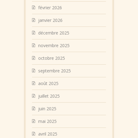
février 2026
janvier 2026
décembre 2025
novembre 2025
octobre 2025
septembre 2025
août 2025
juillet 2025
juin 2025
mai 2025
avril 2025