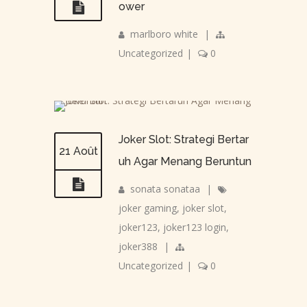
ower
marlboro white
|
Uncategorized
|
0
Joker Slot: Strategi Bertar
21 Août
uh Agar Menang Beruntun
sonata sonataa
|
joker gaming
,
joker slot
,
joker123
,
joker123 login
,
joker388
|
Uncategorized
|
0