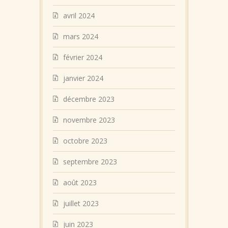
avril 2024
mars 2024
février 2024
janvier 2024
décembre 2023
novembre 2023
octobre 2023
septembre 2023
août 2023
juillet 2023
juin 2023