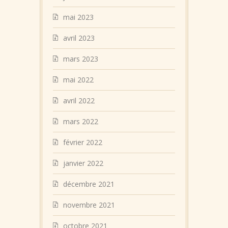
mai 2023
avril 2023
mars 2023
mai 2022
avril 2022
mars 2022
février 2022
janvier 2022
décembre 2021
novembre 2021
octobre 2021