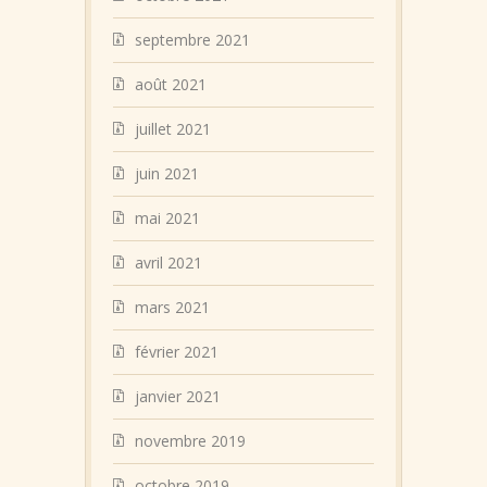
septembre 2021
août 2021
juillet 2021
juin 2021
mai 2021
avril 2021
mars 2021
février 2021
janvier 2021
novembre 2019
octobre 2019