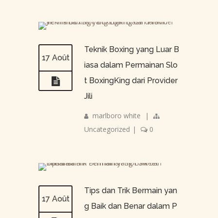
Teknik Boxing yang Luar B
17 Août
iasa dalam Permainan Slo
t BoxingKing dari Provider
Jili
marlboro white
|
Uncategorized
|
0
Tips dan Trik Bermain yan
17 Août
g Baik dan Benar dalam P