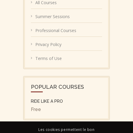
All Courses
Summer Sessions
Professional Courses
Privacy Policy
Terms of Use
POPULAR COURSES
RIDE LIKE A PRO
Free
Les cookies permettent le bon