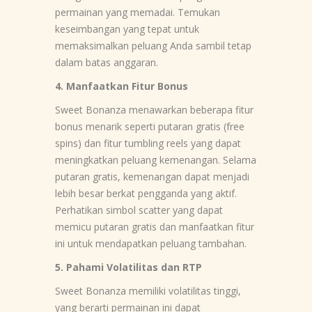
permainan yang memadai. Temukan
keseimbangan yang tepat untuk
memaksimalkan peluang Anda sambil tetap
dalam batas anggaran.
4. Manfaatkan Fitur Bonus
Sweet Bonanza menawarkan beberapa fitur
bonus menarik seperti putaran gratis (free
spins) dan fitur tumbling reels yang dapat
meningkatkan peluang kemenangan. Selama
putaran gratis, kemenangan dapat menjadi
lebih besar berkat pengganda yang aktif.
Perhatikan simbol scatter yang dapat
memicu putaran gratis dan manfaatkan fitur
ini untuk mendapatkan peluang tambahan.
5. Pahami Volatilitas dan RTP
Sweet Bonanza memiliki volatilitas tinggi,
yang berarti permainan ini dapat