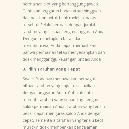
permainan slot yang bertanggung jawab.
Tentukan anggaran harian atau mingguan
dan pastikan untuk tidak melebihi batas
tersebut. Selalu bermain dengan jumlah
taruhan yang sesuai dengan anggaran Anda.
Dengan menetapkan batas dan
mematuhinya, Anda dapat memastikan
bahwa permainan tetap menyenangkan dan
tidak mengganggu keuangan pribadi Anda.
3. Pilih Taruhan yang Tepat
Sweet Bonanza menawarkan berbagai
pilihan taruhan yang dapat disesuaikan
dengan anggaran Anda. Cobalah untuk
memilih taruhan yang sebanding dengan
saldo permainan Anda. Taruhan yang terlalu
besar dapat menguras saldo Anda dengan
cepat, sementara taruhan yang terlalu kecil
mungkin tidak memberikan pengalaman