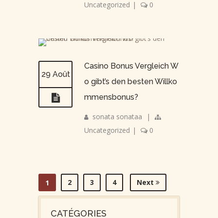
Uncategorized
|
0
Casino Bonus Vergleich W
29 Août
o gibt’s den besten Willko
mmensbonus?
sonata sonataa
|
Uncategorized
|
0
2
3
4
Next
1
CATÉGORIES