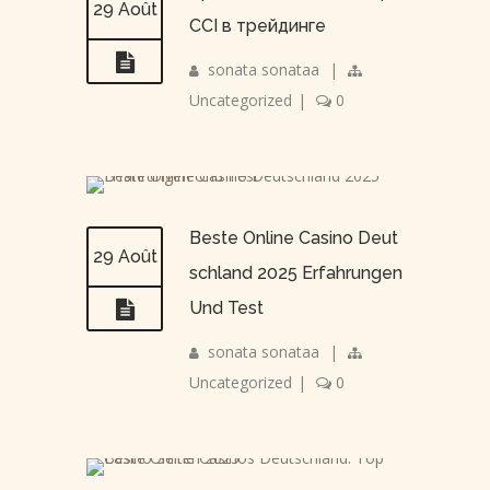
29 Août
CCI в трейдинге
sonata sonataa
|
Uncategorized
|
0
Beste Online Casino Deut
29 Août
schland 2025 Erfahrungen
Und Test
sonata sonataa
|
Uncategorized
|
0