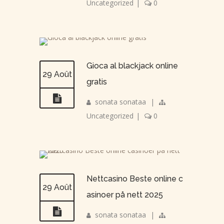
Uncategorized
|
0
Gioca al blackjack online
29 Août
gratis
sonata sonataa
|
Uncategorized
|
0
Nettcasino Beste online c
29 Août
asinoer på nett 2025
sonata sonataa
|