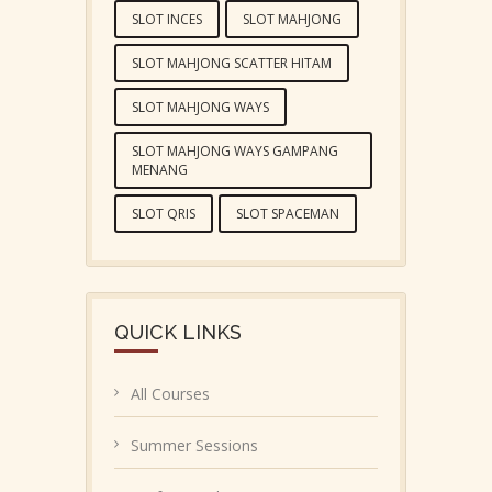
SLOT INCES
SLOT MAHJONG
SLOT MAHJONG SCATTER HITAM
SLOT MAHJONG WAYS
SLOT MAHJONG WAYS GAMPANG
MENANG
SLOT QRIS
SLOT SPACEMAN
QUICK LINKS
All Courses
Summer Sessions