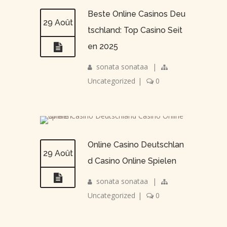
Beste Online Casinos Deu
29 Août
tschland: Top Casino Seit
en 2025
sonata sonataa
|
Uncategorized
|
0
Online Casino Deutschlan
29 Août
d Casino Online Spielen
sonata sonataa
|
Uncategorized
|
0