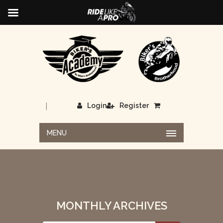
|
Login
Register
MENU
MONTHLY ARCHIVES