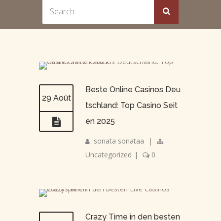
Beste Online Casinos Deu
29 Août
tschland: Top Casino Seit
en 2025
sonata sonataa
|
Uncategorized
|
0
Crazy Time in den besten