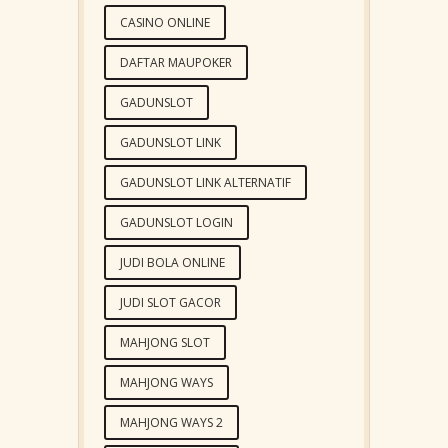
CASINO ONLINE
DAFTAR MAUPOKER
GADUNSLOT
GADUNSLOT LINK
GADUNSLOT LINK ALTERNATIF
GADUNSLOT LOGIN
JUDI BOLA ONLINE
JUDI SLOT GACOR
MAHJONG SLOT
MAHJONG WAYS
MAHJONG WAYS 2