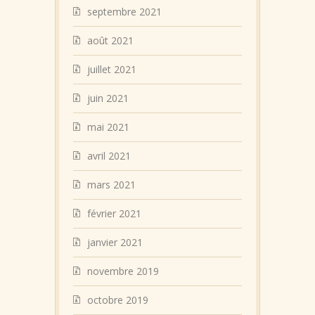
septembre 2021
août 2021
juillet 2021
juin 2021
mai 2021
avril 2021
mars 2021
février 2021
janvier 2021
novembre 2019
octobre 2019