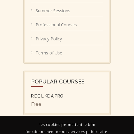
Summer Sessions
Professional Courses
Privacy Policy
Terms of Use
POPULAR COURSES
RIDE LIKE A PRO
Free
Les cookies permettent le bon
fonctionnement de nos services publicitaire.