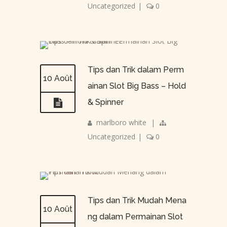
Uncategorized
|
0
Tips dan Trik dalam Perm
10 Août
ainan Slot Big Bass – Hold
& Spinner
marlboro white
|
Uncategorized
|
0
Tips dan Trik Mudah Mena
10 Août
ng dalam Permainan Slot