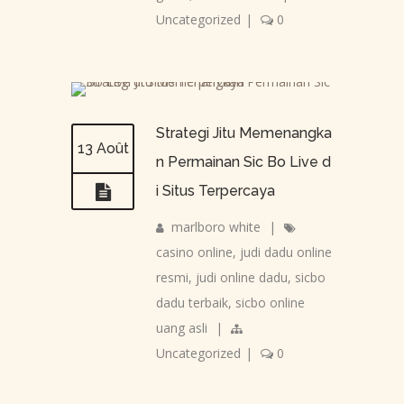
Uncategorized
|
0
Strategi Jitu Memenangka
13 Août
n Permainan Sic Bo Live d
i Situs Terpercaya
marlboro white
|
casino online
,
judi dadu online
resmi
,
judi online dadu
,
sicbo
dadu terbaik
,
sicbo online
uang asli
|
Uncategorized
|
0