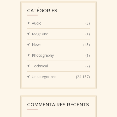
CATÉGORIES
Audio
(3)
Magazine
(1)
News
(43)
Photography
(1)
Technical
(2)
Uncategorized
(24 157)
COMMENTAIRES RÉCENTS