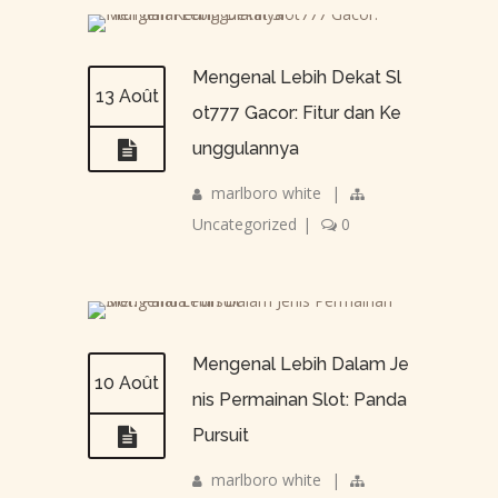
Mengenal Lebih Dekat Sl
13 Août
ot777 Gacor: Fitur dan Ke
unggulannya
marlboro white
|
Uncategorized
|
0
Mengenal Lebih Dalam Je
10 Août
nis Permainan Slot: Panda
Pursuit
marlboro white
|