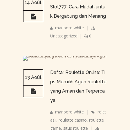
14 Août
Slot777: Cara Mudah untu
k Bergabung dan Menang
marlboro white
|
Uncategorized
|
0
Daftar Roulette Online: Ti
13 Août
ps Memilih Agen Roulette
yang Aman dan Terperca
ya
marlboro white
|
rolet
asli
,
roulette casino
,
roulette
game
,
situs roulette
|