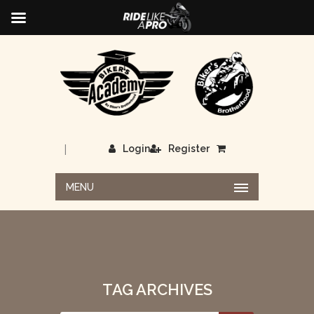
|
Login
Register
MENU
TAG ARCHIVES