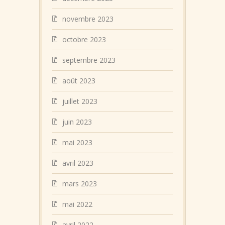
novembre 2023
octobre 2023
septembre 2023
août 2023
juillet 2023
juin 2023
mai 2023
avril 2023
mars 2023
mai 2022
avril 2022