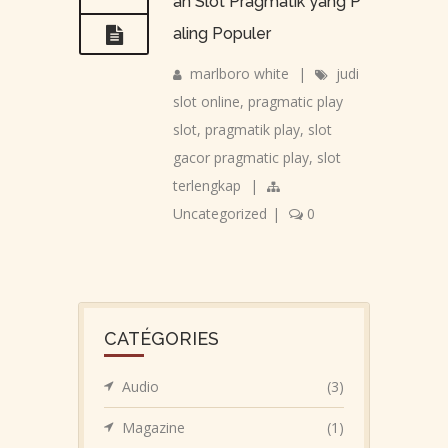
an Slot Pragmatik yang P
aling Populer
marlboro white
|
judi
slot online
,
pragmatic play
slot
,
pragmatik play
,
slot
gacor pragmatic play
,
slot
terlengkap
|
Uncategorized
|
0
CATÉGORIES
Audio
(3)
Magazine
(1)