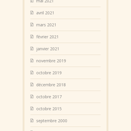
mai 2021
avril 2021
mars 2021
février 2021
janvier 2021
novembre 2019
octobre 2019
décembre 2018
octobre 2017
octobre 2015
septembre 2000