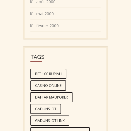
août 2000
mai 2000
février 2000
TAGS
BET 100 RUPIAH
CASINO ONLINE
DAFTAR MAUPOKER
GADUNSLOT
GADUNSLOT LINK