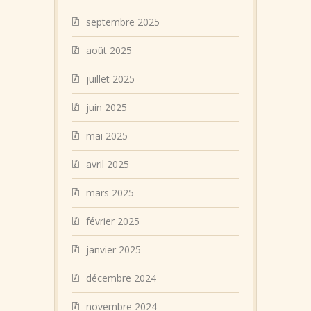
septembre 2025
août 2025
juillet 2025
juin 2025
mai 2025
avril 2025
mars 2025
février 2025
janvier 2025
décembre 2024
novembre 2024