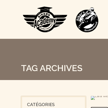
TAG ARCHIVES
CATÉGORIES