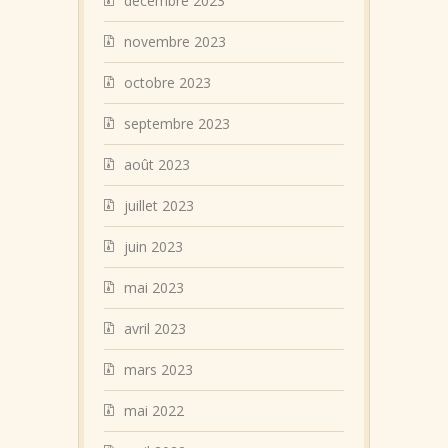
décembre 2023
novembre 2023
octobre 2023
septembre 2023
août 2023
juillet 2023
juin 2023
mai 2023
avril 2023
mars 2023
mai 2022