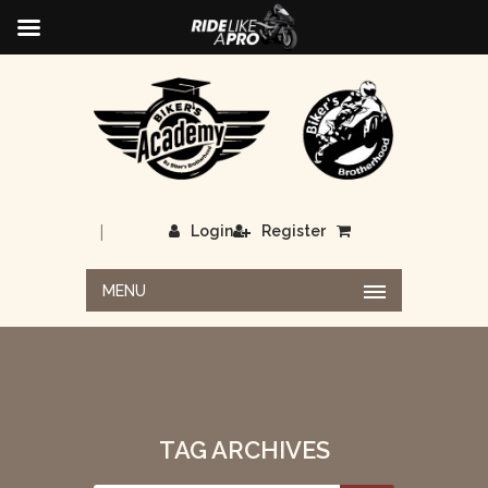
|
Login
Register
MENU
TAG ARCHIVES