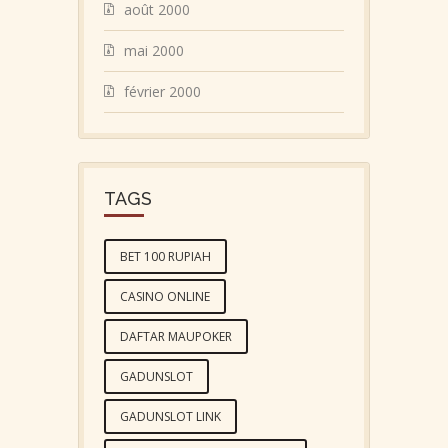
août 2000
mai 2000
février 2000
TAGS
BET 100 RUPIAH
CASINO ONLINE
DAFTAR MAUPOKER
GADUNSLOT
GADUNSLOT LINK