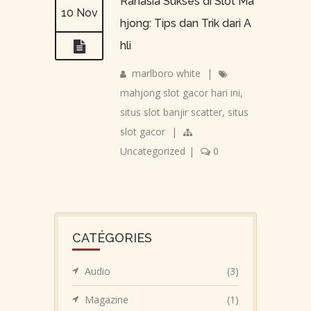
Rahasia Sukses di Slot Ma
10 Nov
hjong: Tips dan Trik dari A
hli
marlboro white
|
mahjong slot gacor hari ini
,
situs slot banjir scatter
,
situs
slot gacor
|
Uncategorized
|
0
CATÉGORIES
Audio
(3)
Magazine
(1)