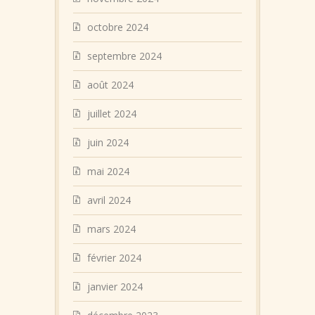
octobre 2024
septembre 2024
août 2024
juillet 2024
juin 2024
mai 2024
avril 2024
mars 2024
février 2024
janvier 2024