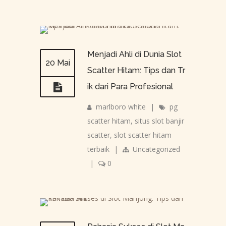
Menjadi Ahli di Dunia Slot
20 Mai
Scatter Hitam: Tips dan Tr
ik dari Para Profesional
marlboro white
|
pg
scatter hitam
,
situs slot banjir
scatter
,
slot scatter hitam
terbaik
|
Uncategorized
|
0