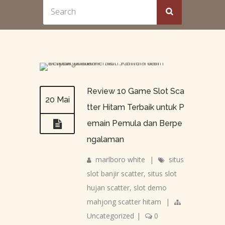
Review 10 Game Slot Sca
20 Mai
tter Hitam Terbaik untuk P
emain Pemula dan Berpe
ngalaman
marlboro white
|
situs
slot banjir scatter
,
situs slot
hujan scatter
,
slot demo
mahjong scatter hitam
|
Uncategorized
|
0