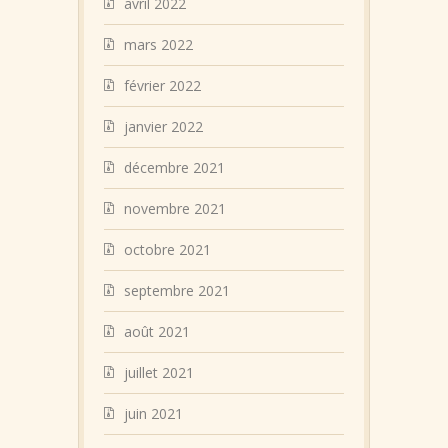
avril 2022
mars 2022
février 2022
janvier 2022
décembre 2021
novembre 2021
octobre 2021
septembre 2021
août 2021
juillet 2021
juin 2021