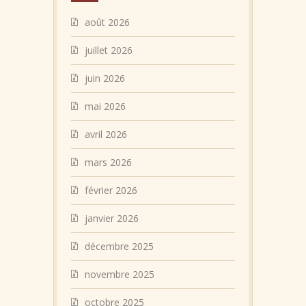
août 2026
juillet 2026
juin 2026
mai 2026
avril 2026
mars 2026
février 2026
janvier 2026
décembre 2025
novembre 2025
octobre 2025