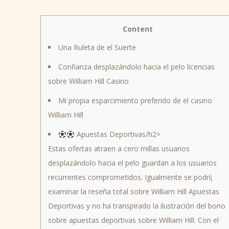
Content
Una Ruleta de el Suerte
Confianza desplazándolo hacia el pelo licencias
sobre William Hill Casino
Mi propia esparcimiento preferido de el casino
William Hill
Apuestas Deportivas/h2>
Estas ofertas atraen a cero millas usuarios
desplazándolo hacia el pelo guardan a los usuarios
recurrentes comprometidos. Igualmente se podrí¡
examinar la reseña total sobre William Hill Apuestas
Deportivas y no ha transpirado la ilustración del bono
sobre apuestas deportivas sobre William Hill. Con el