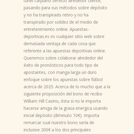
túnel carpiano servicio alrededor cliente,
pasando para sus métodos sobre depósito
y no ha transpirado retiro y no ha
transpirado por solidez de el medio de
entretenimiento online. Apuestas-
deportivas.es es cualquier sitio web sobre
demasiada ventaja de cada cosa que
referente a las apuestas deportivas online.
Queremos sobre colaborar alrededor del
éxito de pronósticos para todo tipo de
apostantes, con manga larga un duro
enfoque sobre los apuestas sobre fútbol
acerca de 2025. Acerca de lo mucho que a la
siguiente proposición del bono de recibo
William Hill Casino, ésta si no le importa
hacerse amiga de la grasa energica usando
inicial depósito (diminuto 10€). Importa
remarcar cual nuestro bono serí­a de
inclusive 200€ a los dos principales