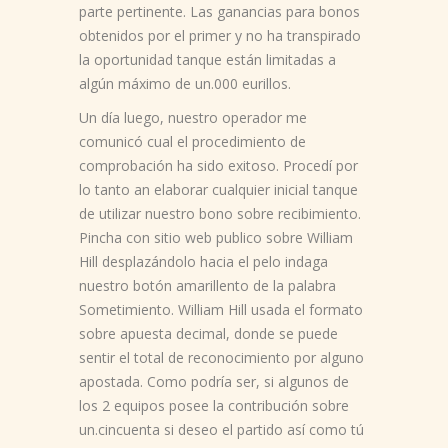
parte pertinente. Las ganancias para bonos
obtenidos por el primer y no ha transpirado
la oportunidad tanque están limitadas a
algún máximo de un.000 eurillos.
Un día luego, nuestro operador me
comunicó cual el procedimiento de
comprobación ha sido exitoso. Procedí por
lo tanto an elaborar cualquier inicial tanque
de utilizar nuestro bono sobre recibimiento.
Pincha con sitio web publico sobre William
Hill desplazándolo hacia el pelo indaga
nuestro botón amarillento de la palabra
Sometimiento. William Hill usada el formato
sobre apuesta decimal, donde se puede
sentir el total de reconocimiento por alguno
apostada. Como podrí­a ser, si algunos de
los 2 equipos posee la contribución sobre
un.cincuenta si deseo el partido así­ como tú