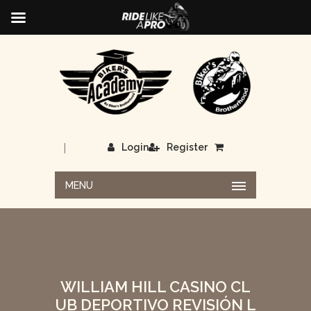
|
Login
Register
MENU
WILLIAM HILL CASINO CL
UB DEPORTIVO REVISIÓN L