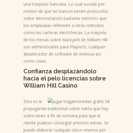
una traspaso bancaria. Lo cual sucede por
motivo de que las bancos tienen protocolos
sobre demostración bastante estrictos que
los empleadas referente a otras métodos
como las carteras electrónicas. La mayoría
de los mesas sobre blackjack de William Hill
son administradas para Playtech, cualquier
abastecedor de software de vivencia así­
como clase.
Confianza desplazándolo
hacia el pelo licencias sobre
William Hill Casino
Esta es la
propaganda tradicional sobre ruleta que hay
sobre lunes a fin de semana para que el
cliente pudiese conseguir premios extras. Se
puede elaborar cualquier único reverso por