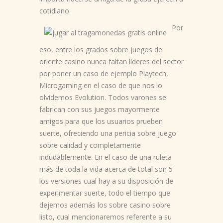
cotidiano.
Por
eso, entre los grados sobre juegos de
oriente casino nunca faltan líderes del sector
por poner un caso de ejemplo Playtech,
Microgaming en el caso de que nos lo
olvidemos Evolution. Todos varones se
fabrican con sus juegos mayormente
amigos para que los usuarios prueben
suerte, ofreciendo una pericia sobre juego
sobre calidad y completamente
indudablemente. En el caso de una ruleta
más de toda la vida acerca de total son 5
los versiones cual hay a su disposición de
experimentar suerte, todo el tiempo que
dejemos además los sobre casino sobre
listo, cual mencionaremos referente a su