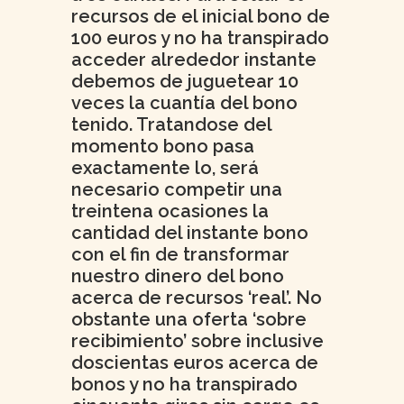
recursos de el inicial bono de
100 euros y no ha transpirado
acceder alrededor instante
debemos de juguetear 10
veces la cuantía del bono
tenido. Tratandose del
momento bono pasa
exactamente lo, será
necesario competir una
treintena ocasiones la
cantidad del instante bono
con el fin de transformar
nuestro dinero del bono
acerca de recursos ‘real’. No
obstante una oferta ‘sobre
recibimiento’ sobre inclusive
doscientas euros acerca de
bonos y no ha transpirado