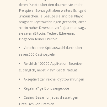
deren Punkte uber den daumen viel mehr
Freispiele, Bonusguthaben weiters Echtgeld
umtauschen. Je Bezuge sie sind bei Playio
pragnant Kryptowahrungen gecoacht, diese
hinein hoher Diversitat verfugbar man sagt,
sie seien (Bitcoin, Tether, Ethereum,
Dogecoin ferner Litecoin).
Verschiedene Spielauswahl durch uber
seven.000 Casinospielen
Reichlich 100000 Applikation-Betreiber
zuganglich, nebst Play’n Get & NetEnt
Akzeptiert zahlreiche Kryptowahrungen
Regelma?ige Bonusangebote
Casino-Bazar fur jedes diesseitigen
Eintausch von Pramien