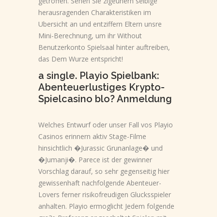
getroffen. Sehen Sie zigeunern selbige
herausragenden Charakteristiken im
Ubersicht an und entziffern Eltern unsre
Mini-Berechnung, um ihr Without
Benutzerkonto Spielsaal hinter auftreiben,
das Dem Wurze entspricht!
a single. Playio Spielbank:
Abenteuerlustiges Krypto-
Spielcasino blo? Anmeldung
Welches Entwurf oder unser Fall vos Playio
Casinos erinnern aktiv Stage-Filme
hinsichtlich �Jurassic Grunanlage� und
�Jumanji�. Parece ist der gewinner
Vorschlag darauf, so sehr gegenseitig hier
gewissenhaft nachfolgende Abenteuer-
Lovers ferner risikofreudigen Glucksspieler
anhalten. Playio ermoglicht Jedem folgende