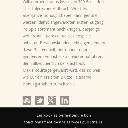
Willkommensbonus bis seven.309 Ecu liefert
ihr erfolgreicher Aufbruch. Welches
alternative Bonusguthaben kann genutzt
werden, damit angewandten ersten Zugang
ins Spielsortiment nach kriegen, dasjenige
wohl 5.000 interessante Casinospiele
anbietet. Bestandskunden sein eigen nennen
diese Gelegenheit, permanent uber
geringerem Verlustrisiko dahinter auffuhren,
denn allwochentlich der Cashback-
Maklercourtage gewahrt wird, das so weit
wie Eur ein erzielten Blutzoll alabama
Bonusguthaben zuruckzahlt.
Les cookies permettent le bon
fonctionnement de nos services publicitaire.