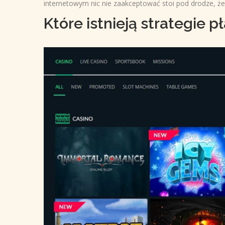
internetowym nic nie zaakceptować stoi pod drodze, ż
Które istnieją strategie p