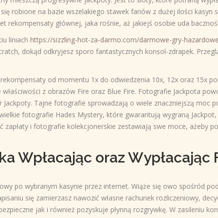
się robione na bazie wszelakiego stawek fanów z dużej ilości kasyn
t rekompensaty głównej, jaka rośnie, aż jakiejś osobie uda bacznośc
u liniach
https://sizzling-hot-za-darmo.com/darmowe-gry-hazardow
scratch, dokąd odkryjesz sporo fantastycznych konsol-zdrapek. Przeg
 rekompensaty od momentu 1x do odwiedzenia 10x, 12x oraz 15x pos
właściwości z obrazów Fire oraz Blue Fire. Fotografie Jackpota powo
r Jackpoty. Tajne fotografie sprowadzają o wiele znaczniejszą moc p
ielkie fotografie Hades Mystery, które gwarantują wygraną Jackpot, gd
ć zapłaty i fotografie kolekcjonerskie zestawiają swe moce, ażeby
yka Wpłacając oraz Wypłacając 
niowy po wybranym kasynie przez internet. Wiąże się owo spośród 
pisaniu się zamierzasz nawozić własne rachunek rozliczeniowy, decyd
ż bezpieczne jak i również pozyskuje płynną rozgrywkę. W zasileniu 