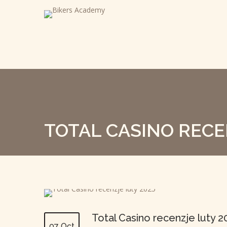
TOTAL CASINO RECE
Total Casino recenzje luty 2
07 Oct