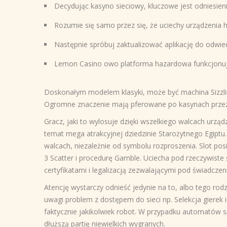
Decydując kasyno sieciowy, kluczowe jest odniesieni
Rozumie się samo przez się, że uciechy urządzenia 
Następnie spróbuj zaktualizować aplikację do odwie
Lemon Casino owo platforma hazardowa funkcjonując
Doskonałym modelem klasyki, może być machina Sizzlin
Ogromne znaczenie mają pferowane po kasynach przez 
Gracz, jaki to wylosuje dzięki wszelkiego walcach ur
temat mega atrakcyjnej dziedzinie Starożytnego Egiptu
walcach, niezależnie od symbolu rozproszenia. Slot po
3 Scatter i procedurę Gamble. Uciecha pod rzeczywiste
certyfikatami i legalizacją zezwalającymi pod świadczeni
Atencję wystarczy odnieść jedynie na to, albo tego ro
uwagi problem z dostępem do sieci np. Selekcja gierek
faktycznie jakikolwiek robot. W przypadku automatów 
dłuższą partię niewielkich wygranych.