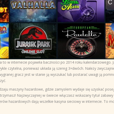
a to w internecie pojawiła baczności po 2014 roku kalendarzowego. 
ykle czytelna, ponieważ układa ją szereg 3×dwóch. Należy zwyczajni
 wygranej gracz jest w stanie ją wyszukać lub postarać uwagi ją pom
zyć.
dzaju maszyny hazardowe, gdzie zamysłem wydaje się uzyskać posegr
rzymasz! Najzwyczajniej w świecie włączasz wskazany tytuł zabawy
ów hazardowych dają wszelkie kasyna sieciowy w internecie. To mogą