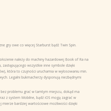
e gry owe co więcej Starburst bądź Twin Spin.
 położenie należy do machiny hazardowej Book of Ra na
u, zastępującego wszystkie inne symbole dzięki
nów), która to czujności uruchamia w wylosowaniu min.
iowych. Legalni bukmacherzy dysponują niezbędnymi
lno bez problemu grać w tamtym miejscu, dokąd ma
 wraz z system Mobilne, bądź iOS mogą zagrać w
 mierze bardziej wartościowe możliwości dzięki