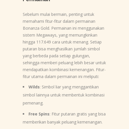
Sebelum mulai bermain, penting untuk
memahami fitur-fitur dalam permainan
Bonanza Gold. Permainan ini menggunakan
sistem Megaways, yang memungkinkan
hingga 117.649 cara untuk menang. Setiap
putaran bisa menghasilkan jumlah simbol
yang berbeda pada setiap gulungan,
sehingga memberi peluang lebih besar untuk
mendapatkan kombinasi kemenangan. Fitur-
fitur utama dalam permainan ini meliputi:
Wilds
: Simbol liar yang menggantikan
simbol lainnya untuk membentuk kombinasi
pemenang.
Free Spins
: Fitur putaran gratis yang bisa
memberikan banyak peluang kemenangan.