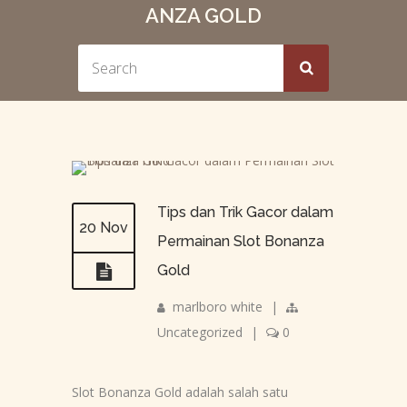
ANZA GOLD
Tips dan Trik Gacor dalam
20 Nov
Permainan Slot Bonanza
Gold
marlboro white
|
Uncategorized
|
0
Slot Bonanza Gold adalah salah satu