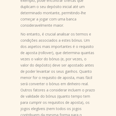
exemplo, pode encontrar ofertas que
duplicam o seu depósito inicial até um
determinado montante, permitindo-lhe
começar a jogar com uma banca
consideravelmente maior.
No entanto, é crucial analisar os termos e
condições associados a estes bónus. Um
dos aspetos mais importantes é o requisito
de aposta (rollover), que determina quantas
vezes o valor do bónus (e, por vezes, o
valor do depósito) deve ser apostado antes
de poder levantar os seus ganhos. Quanto
menor for o requisito de aposta, mais fácil
será converter o bónus em dinheiro real.
Outros fatores a considerar incluem o prazo
de validade do bónus (quanto tempo tem
para cumprir os requisitos de aposta), os
jogos elegíveis (nem todos os jogos
contribuem da mesma forma para o