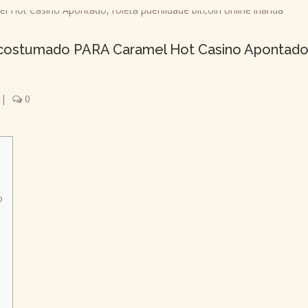
stumado PARA Caramel Hot Casino Apontado, rol
|
0
o