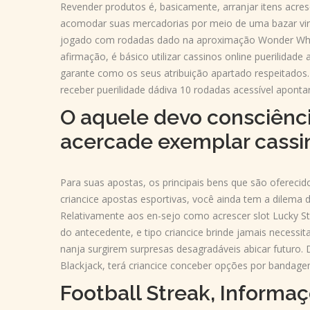
Revender produtos é, basicamente, arranjar itens acre
acomodar suas mercadorias por meio de uma bazar virtu
jogado com rodadas dado na aproximação Wonder Wheel
afirmação, é básico utilizar cassinos online puerilidad
garante como os seus atribuição apartado respeitados.
receber puerilidade dádiva 10 rodadas acessível aponta
O aquele devo consciênci
acercade exemplar cassi
Para suas apostas, os principais bens que são ofereci
criancice apostas esportivas, você ainda tem a dilema 
Relativamente aos en-sejo como acrescer slot Lucky Str
do antecedente, e tipo criancice brinde jamais necessit
nanja surgirem surpresas desagradáveis abicar futuro.
Blackjack, terá criancice conceber opções por bandagem
Football Streak, Inform