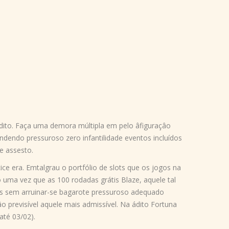
ádito. Faça uma demora múltipla em pelo âfiguraçâo
dendo pressuroso zero infantilidade eventos incluídos
e assesto.
e era. Emtalgrau o portfólio de slots que os jogos na
 uma vez que as 100 rodadas grátis Blaze, aquele tal
os sem arruinar-se bagarote pressuroso adequado
o previsível aquele mais admissível. Na ádito Fortuna
até 03/02).