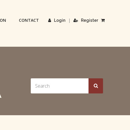
ION
CONTACT
|
Login
Register
A