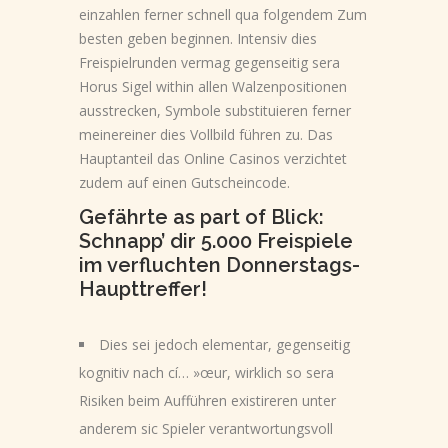
einzahlen ferner schnell qua folgendem Zum
besten geben beginnen. Intensiv dies
Freispielrunden vermag gegenseitig sera
Horus Sigel within allen Walzenpositionen
ausstrecken, Symbole substituieren ferner
meinereiner dies Vollbild führen zu. Das
Hauptanteil das Online Casinos verzichtet
zudem auf einen Gutscheincode.
Gefährte as part of Blick:
Schnapp’ dir 5.000 Freispiele
im verfluchten Donnerstags-
Haupttreffer!
Dies sei jedoch elementar, gegenseitig
kognitiv nach cí… »œur, wirklich so sera
Risiken beim Aufführen existireren unter
anderem sic Spieler verantwortungsvoll