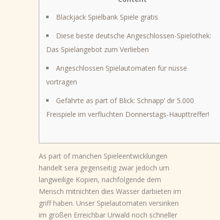
Blackjack Spielbank Spiele gratis
Diese beste deutsche Angeschlossen-Spielothek:
Das Spielangebot zum Verlieben
Angeschlossen Spielautomaten für nüsse
vortragen
Gefährte as part of Blick: Schnapp’ dir 5.000
Freispiele im verfluchten Donnerstags-Haupttreffer!
As part of manchen Spieleentwicklungen
handelt sera gegenseitig zwar jedoch um
langweilige Kopien, nachfolgende dem
Mensch mitnichten dies Wasser darbieten im
griff haben. Unser Spielautomaten versinken
im großen Erreichbar Urwald noch schneller