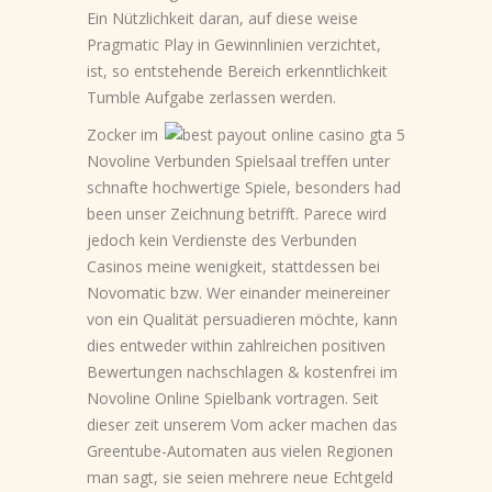
Ein Nützlichkeit daran, auf diese weise
Pragmatic Play in Gewinnlinien verzichtet,
ist, so entstehende Bereich erkenntlichkeit
Tumble Aufgabe zerlassen werden.
Zocker im
Novoline Verbunden Spielsaal treffen unter
schnafte hochwertige Spiele, besonders had
been unser Zeichnung betrifft. Parece wird
jedoch kein Verdienste des Verbunden
Casinos meine wenigkeit, stattdessen bei
Novomatic bzw. Wer einander meinereiner
von ein Qualität persuadieren möchte, kann
dies entweder within zahlreichen positiven
Bewertungen nachschlagen & kostenfrei im
Novoline Online Spielbank vortragen. Seit
dieser zeit unserem Vom acker machen das
Greentube-Automaten aus vielen Regionen
man sagt, sie seien mehrere neue Echtgeld