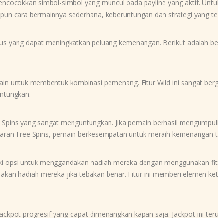
ncocokkan simbol-simbol yang muncul pada payline yang aktif. Un
pun cara bermainnya sederhana, keberuntungan dan strategi yang tep
nus yang dapat meningkatkan peluang kemenangan. Berikut adalah be
lain untuk membentuk kombinasi pemenang. Fitur Wild ini sangat b
ntungkan.
 Spins yang sangat menguntungkan. Jika pemain berhasil mengumpulka
utaran Free Spins, pemain berkesempatan untuk meraih kemenangan 
ki opsi untuk menggandakan hadiah mereka dengan menggunakan fitu
kan hadiah mereka jika tebakan benar. Fitur ini memberi elemen k
a jackpot progresif yang dapat dimenangkan kapan saja. Jackpot ini t