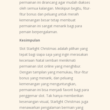
permainan ini dirancang agar mudah diakses
oleh semua kalangan. Meskipun begitu, fitur-
fitur bonus dan peluang untuk meraih
kemenangan besar tetap membuat
permainan ini sangat menarik bagi para
pemain berpengalaman.
Kesimpulan
Slot Starlight Christmas adalah pilihan yang
tepat bagi siapa saja yang ingin merasakan
keceriaan Natal sembari menikmati
permainan slot online yang menghibur.
Dengan tampilan yang memukau, fitur-fitur
bonus yang menarik, dan peluang
kemenangan yang menguntungkan,
permainan ini bisa menjadi favorit bagi para
penggemar slot. Tak hanya memberikan
kesenangan visual, Starlight Christmas juga
menawarkan pengalaman bermain yang