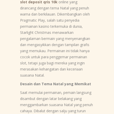
slot deposit qris 10k
online yang
dirancang dengan tema Natal yang penuh
warna dan berkilauan. Dikembangkan oleh
Pragmatic Play, salah satu penyedia
permainan kasino terkemuka di dunia,
Starlight Christmas menawarkan
pengalaman bermain yang menyenangkan
dan mengasyikkan dengan tampilan grafis
yang memukau. Permainan ini tidak hanya
cocok untuk para penggemar permainan
slot, tetapi juga bagi mereka yang ingin
merasakan kehangatan dan keceriaan
suasana Natal.
Desain dan Tema Natal yang Memikat
Saat memulai permainan, pemain langsung
disambut dengan latar belakang yang
menggambarkan suasana Natal yang penuh
cahaya. Dibalut dengan salju yang turun