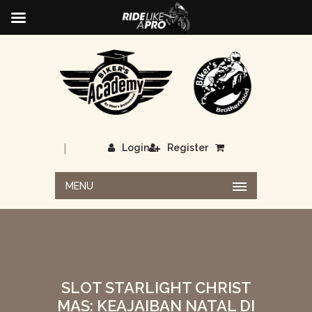
|
Login
Register
MENU
SLOT STARLIGHT CHRIST
MAS: KEAJAIBAN NATAL DI