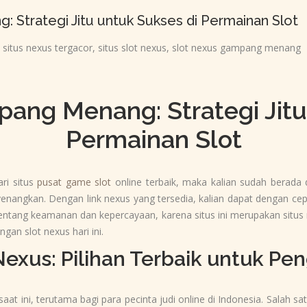
Strategi Jitu untuk Sukses di Permainan Slot
,
situs nexus tergacor
,
situs slot nexus
,
slot nexus gampang menang
ang Menang: Strategi Jitu
Permainan Slot
ari situs
pusat game slot
online terbaik, maka kalian sudah berada
angkan. Dengan link nexus yang tersedia, kalian dapat dengan ce
 tentang keamanan dan kepercayaan, karena situs ini merupakan situs 
an slot nexus hari ini.
exus: Pilihan Terbaik untuk P
at ini, terutama bagi para pecinta judi online di Indonesia. Salah s