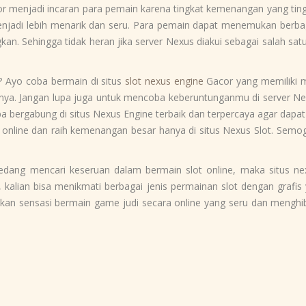
gacor menjadi incaran para pemain karena tingkat kemenangan yang ti
enjadi lebih menarik dan seru. Para pemain dapat menemukan berb
kan. Sehingga tidak heran jika server Nexus diakui sebagai salah satu
? Ayo coba bermain di situs
slot nexus engine
Gacor yang memiliki m
otnya. Jangan lupa juga untuk mencoba keberuntunganmu di server N
upa bergabung di situs Nexus Engine terbaik dan terpercaya agar da
slot online dan raih kemenangan besar hanya di situs Nexus Slot. Se
sedang mencari keseruan dalam bermain slot online, maka situs nex
, kalian bisa menikmati berbagai jenis permainan slot dengan grafis 
sakan sensasi bermain game judi secara online yang seru dan menghib