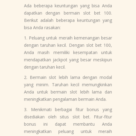
Ada beberapa keuntungan yang bisa Anda
dapatkan dengan bermain slot bet 100.
Berikut adalah beberapa keuntungan yang
bisa Anda rasakan:
1. Peluang untuk meraih kemenangan besar
dengan taruhan kecil. Dengan slot bet 100,
Anda masih memiliki kesempatan untuk
mendapatkan jackpot yang besar meskipun
dengan taruhan kecil.
2. Bermain slot lebih lama dengan modal
yang minim. Taruhan kecil memungkinkan
Anda untuk bermain slot lebih lama dan
meningkatkan pengalaman bermain Anda.
3. Menikmati berbagai fitur bonus yang
disediakan oleh situs slot bet. Fitur-fitur
bonus ini dapat membantu Anda
meningkatkan peluang untuk meraih