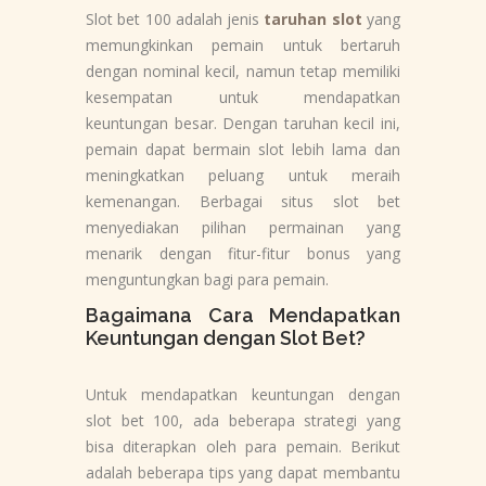
Slot bet 100 adalah jenis
taruhan slot
yang
memungkinkan pemain untuk bertaruh
dengan nominal kecil, namun tetap memiliki
kesempatan untuk mendapatkan
keuntungan besar. Dengan taruhan kecil ini,
pemain dapat bermain slot lebih lama dan
meningkatkan peluang untuk meraih
kemenangan. Berbagai situs slot bet
menyediakan pilihan permainan yang
menarik dengan fitur-fitur bonus yang
menguntungkan bagi para pemain.
Bagaimana Cara Mendapatkan
Keuntungan dengan Slot Bet?
Untuk mendapatkan keuntungan dengan
slot bet 100, ada beberapa strategi yang
bisa diterapkan oleh para pemain. Berikut
adalah beberapa tips yang dapat membantu