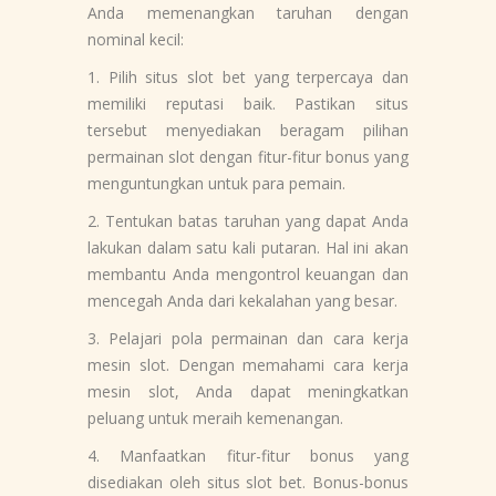
Anda memenangkan taruhan dengan
nominal kecil:
1. Pilih situs slot bet yang terpercaya dan
memiliki reputasi baik. Pastikan situs
tersebut menyediakan beragam pilihan
permainan slot dengan fitur-fitur bonus yang
menguntungkan untuk para pemain.
2. Tentukan batas taruhan yang dapat Anda
lakukan dalam satu kali putaran. Hal ini akan
membantu Anda mengontrol keuangan dan
mencegah Anda dari kekalahan yang besar.
3. Pelajari pola permainan dan cara kerja
mesin slot. Dengan memahami cara kerja
mesin slot, Anda dapat meningkatkan
peluang untuk meraih kemenangan.
4. Manfaatkan fitur-fitur bonus yang
disediakan oleh situs slot bet. Bonus-bonus