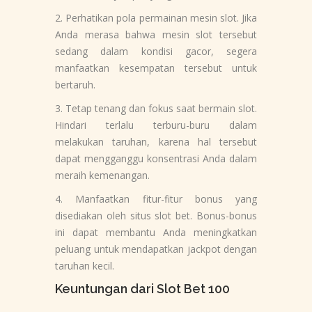
2. Perhatikan pola permainan mesin slot. Jika
Anda merasa bahwa mesin slot tersebut
sedang dalam kondisi gacor, segera
manfaatkan kesempatan tersebut untuk
bertaruh.
3. Tetap tenang dan fokus saat bermain slot.
Hindari terlalu terburu-buru dalam
melakukan taruhan, karena hal tersebut
dapat mengganggu konsentrasi Anda dalam
meraih kemenangan.
4. Manfaatkan fitur-fitur bonus yang
disediakan oleh situs slot bet. Bonus-bonus
ini dapat membantu Anda meningkatkan
peluang untuk mendapatkan jackpot dengan
taruhan kecil.
Keuntungan dari Slot Bet 100