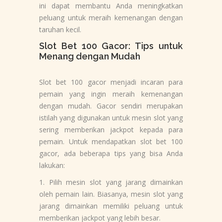
ini dapat membantu Anda meningkatkan
peluang untuk meraih kemenangan dengan
taruhan kecil.
Slot Bet 100 Gacor: Tips untuk
Menang dengan Mudah
Slot bet 100 gacor menjadi incaran para
pemain yang ingin meraih kemenangan
dengan mudah. Gacor sendiri merupakan
istilah yang digunakan untuk mesin slot yang
sering memberikan jackpot kepada para
pemain. Untuk mendapatkan slot bet 100
gacor, ada beberapa tips yang bisa Anda
lakukan:
1. Pilih mesin slot yang jarang dimainkan
oleh pemain lain. Biasanya, mesin slot yang
jarang dimainkan memiliki peluang untuk
memberikan jackpot yang lebih besar.