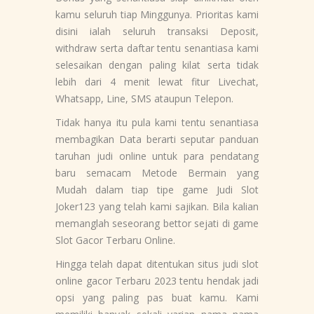
kamu seluruh tiap Minggunya. Prioritas kami
disini ialah seluruh transaksi Deposit,
withdraw serta daftar tentu senantiasa kami
selesaikan dengan paling kilat serta tidak
lebih dari 4 menit lewat fitur Livechat,
Whatsapp, Line, SMS ataupun Telepon.
Tidak hanya itu pula kami tentu senantiasa
membagikan Data berarti seputar panduan
taruhan judi online untuk para pendatang
baru semacam Metode Bermain yang
Mudah dalam tiap tipe game Judi Slot
Joker123 yang telah kami sajikan. Bila kalian
memanglah seseorang bettor sejati di game
Slot Gacor Terbaru Online.
Hingga telah dapat ditentukan situs judi slot
online gacor Terbaru 2023 tentu hendak jadi
opsi yang paling pas buat kamu. Kami