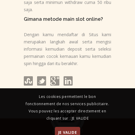
saja serta minimun withdraw cuma 50 ribu
saja.
Gimana metode main slot online?
Dengan kamu mendaftar di Situs kami
merupakan langkah awal serta mengisi
informasi kemudian deposit serta seleksi
permainan cocok kemauan kamu kemudian
spin hingga dari itu berakhir.
Les cookies permettent le bon
fonctionnement de nos services publicitaire.
Vous pouvez les accepter directement en
cliquant sur : JE VALIDE
JE VALIDE