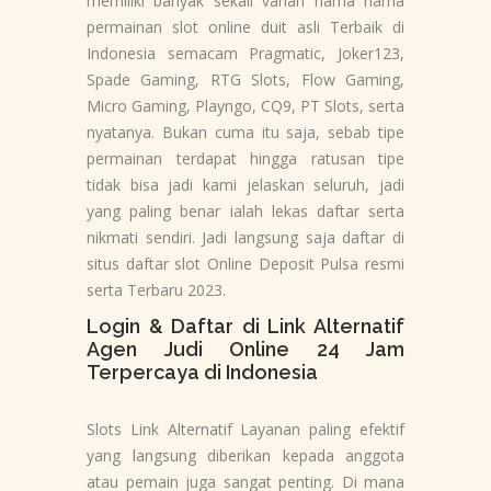
memiliki banyak sekali varian nama nama
permainan slot online duit asli Terbaik di
Indonesia semacam Pragmatic, Joker123,
Spade Gaming, RTG Slots, Flow Gaming,
Micro Gaming, Playngo, CQ9, PT Slots, serta
nyatanya. Bukan cuma itu saja, sebab tipe
permainan terdapat hingga ratusan tipe
tidak bisa jadi kami jelaskan seluruh, jadi
yang paling benar ialah lekas daftar serta
nikmati sendiri. Jadi langsung saja daftar di
situs daftar slot Online Deposit Pulsa resmi
serta Terbaru 2023.
Login & Daftar di Link Alternatif
Agen Judi Online 24 Jam
Terpercaya di Indonesia
Slots Link Alternatif Layanan paling efektif
yang langsung diberikan kepada anggota
atau pemain juga sangat penting. Di mana