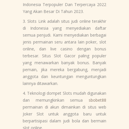
Indonesia Terpopuler Dan Terpercaya 2022
Yang Akan Besar Di Tahun 2023.
3. Slots Link adalah situs judi online terakhir
di Indonesia yang menyediakan daftar
semua penjudi. Kami menyediakan berbagai
jenis permainan seru antara lain poker, slot
online, dan live casino dengan bonus
terbesar. Situs Slot Gacor paling populer
yang menawarkan banyak bonus. Banyak
pemain, jika mereka bergabung, menjadi
anggota dan keuntungan menguntungkan
lainnya ditawarkan.
4. Teknologi dompet Slots mudah digunakan
dan memungkinkan semua
sbobet88
permainan di akun dimainkan di situs web
Joker Slot untuk anggota baru untuk
berpartisipasi dalam judi bola dan bermain
slot online.