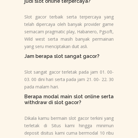
judi slot online terpercaya?
Slot gacor terbaik serta terpercaya yang
telah dipercaya oleh banyak provider game
semacam pragmatic play, Habanero, Pgsoft,
Wild west serta masih banyak permainan
yang seru menciptakan duit asli.
Jam berapa slot sangat gacor?
Slot sangat gacor terletak pada jam 01. 00-
03. 00 dini hari serta pada jam 21. 00- 22. 30
pada malam hari.
Berapa modal main slot online serta
withdraw di slot gacor?
Dikala kamu bermain slot gacor terkini yang
terletak di Situs kami hingga minimun
deposit disitus kami cuma bermodal 10 ribu