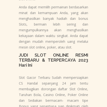
Anda dapat memilih permainan berdasarkan
minat dan kemampuan Anda, yang akan
menghasilkan banyak hadiah dan bonus
Slots, bermain lebih sering dan
mengumpulkannya akan menghasilkan
kekayaan dalam waktu singkat. Anda dapat
dengan mudah memperoleh uang melalui
mesin slot online, poker, atau slot.
JUDI SLOT ONLINE RESMI
TERBARU & TERPERCAYA 2023
Hari Ini
Slot Gacor Terbaru Sudah mempersiapkan
CS Handal sepanjang 24 jam tentu
membagikan dorongan daftar Slot Online,
Taruhan Bola, Casino Online, Poker Online
dan Sediakan bermacam- macam tipe
Bonus yang senantiasa siap dinikmati oleh