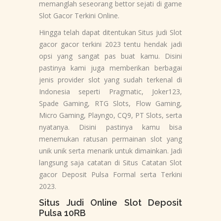
memanglah seseorang bettor sejati di game
Slot Gacor Terkini Online.
Hingga telah dapat ditentukan Situs judi Slot
gacor gacor terkini 2023 tentu hendak jadi
opsi yang sangat pas buat kamu. Disini
pastinya kami juga memberikan berbagai
jenis provider slot yang sudah terkenal di
Indonesia seperti Pragmatic, Joker123,
Spade Gaming, RTG Slots, Flow Gaming,
Micro Gaming, Playngo, CQ9, PT Slots, serta
nyatanya. Disini pastinya kamu bisa
menemukan ratusan permainan slot yang
unik unik serta menarik untuk dimainkan. Jadi
langsung saja catatan di Situs Catatan Slot
gacor Deposit Pulsa Formal serta Terkini
2023.
Situs Judi Online Slot Deposit
Pulsa 10RB