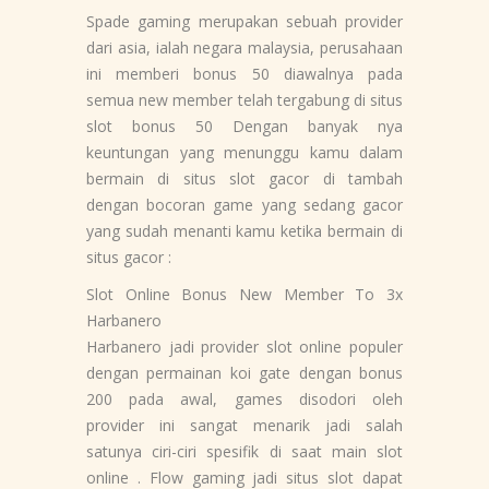
Spade gaming merupakan sebuah provider
dari asia, ialah negara malaysia, perusahaan
ini memberi bonus 50 diawalnya pada
semua new member telah tergabung di situs
slot bonus 50 Dengan banyak nya
keuntungan yang menunggu kamu dalam
bermain di situs slot gacor di tambah
dengan bocoran game yang sedang gacor
yang sudah menanti kamu ketika bermain di
situs gacor :
Slot Online Bonus New Member To 3x
Harbanero
Harbanero jadi provider slot online populer
dengan permainan koi gate dengan bonus
200 pada awal, games disodori oleh
provider ini sangat menarik jadi salah
satunya ciri-ciri spesifik di saat main slot
online . Flow gaming jadi situs slot dapat