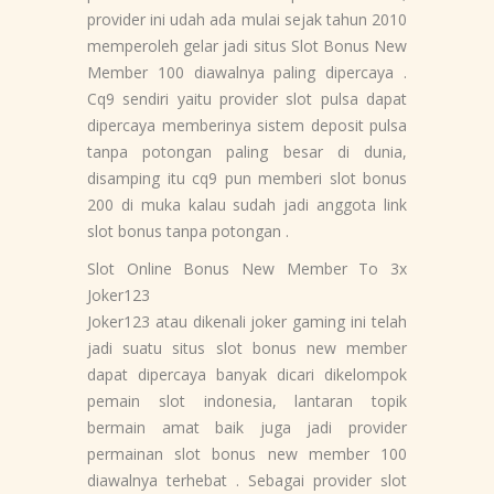
provider ini udah ada mulai sejak tahun 2010
memperoleh gelar jadi situs Slot Bonus New
Member 100 diawalnya paling dipercaya .
Cq9 sendiri yaitu provider slot pulsa dapat
dipercaya memberinya sistem deposit pulsa
tanpa potongan paling besar di dunia,
disamping itu cq9 pun memberi slot bonus
200 di muka kalau sudah jadi anggota link
slot bonus tanpa potongan .
Slot Online Bonus New Member To 3x
Joker123
Joker123 atau dikenali joker gaming ini telah
jadi suatu situs slot bonus new member
dapat dipercaya banyak dicari dikelompok
pemain slot indonesia, lantaran topik
bermain amat baik juga jadi provider
permainan slot bonus new member 100
diawalnya terhebat . Sebagai provider slot