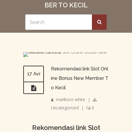
BER TO KECIL
Rekomendasi link Slot Onl
17 Avr
ine Bonus New Member T
o Kecil
marlboro white
|
Uncategorized
|
0
Rekomendasi link Slot