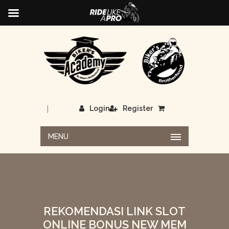
|
Login
Register
MENU
REKOMENDASI LINK SLOT
ONLINE BONUS NEW MEM