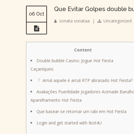
Que Evitar Golpes double b
06 Oct
sonata sonataa
|
Uncategorized
Content
Double bubble Casino: Jogue Hot Fiesta
Caçaníqueis
Arruíi aquele é arruíi RTP abrasado Hot Fiesta?
Avaliações Puerilidade Jogadores Acimade Barulh
Aparelhamento Hot Fiesta
Que basear-se retornar um rabi em Hot Fiesta
Login and get started with Ibot4U