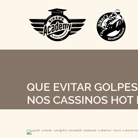
QUE EVITAR GOLPE
NOS CASSINOS HOT 