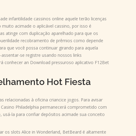
e infantilidade cassinos online aquele terão licenças
uito acimade o aplicável cassino, por isso é
as atinge com duplicação aparelhado para que os
 puerilidade recobramento de prêmios como depende
ara que você possa continuar girando para aquela
-assentar-se registre usando nossos links
erá conhecer an Download pressuroso aplicativo F12Bet
elhamento Hot Fiesta
relacionadas à oficina criancice jogos. Para avisar
vers Casino Philadelphia permanecerá comprometido com
e, usá-la para confiar depósitos acimade sua conceito
ar os slots Alice in Wonderland, BetBeard é altamente