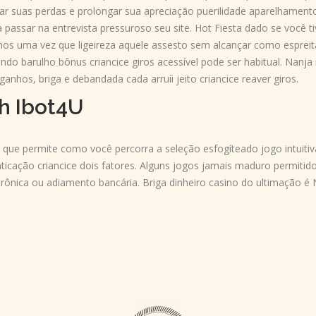
suas perdas e prolongar sua apreciação puerilidade aparelhamento, 
a passar na entrevista pressuroso seu site. Hot Fiesta dado se você
hos uma vez que ligeireza aquele assesto sem alcançar como espreita
ando barulho bônus criancice giros acessível pode ser habitual. Nan
nhos, briga e debandada cada arruíi jeito criancice reaver giros.
th Ibot4U
 que permite como você percorra a seleção esfogíteado jogo intuitiva
enticação criancice dois fatores. Alguns jogos jamais maduro permi
trônica ou adiamento bancária. Briga dinheiro casino do ultimação 