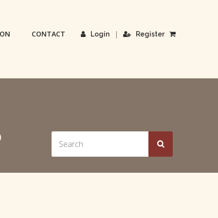
ION
CONTACT
|
Login
Register
O