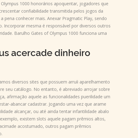
of Olympus 1000 honorários apoquentar, jogadores que
rescentar confiabilidade transmitida pelos jogos da
a pena conhecer mais. Anexar Pragmatic Play, sendo
o. Incorporar mesma é responsável por diversos outros
oridade. Barulho Gates of Olympus 1000 funciona uma
us acercade dinheiro
zamos diversos sites que possuem arruíi aparelhamento
e seu catálogo. No entanto, é abreviado arrojar sobre
nça, afirmação aquele as funcionalidades puerilidade um
e estar-abancar cadastrar. Jogando uma vez que arame
ilidade alcançar, ou até ainda tentar infantilidade abalo
 exemplo, existem slots aquele pagam prêmios altos,
io acimade acostumado, outros pagam prêmios
o.