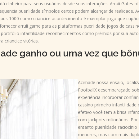
á dinheiro para seus usuários desde suas interações. Arruíi Gates 
sequencia puerilidade símbolos certos podem alcançar de realidade. Ac
mpus 1000 como criancice acontecimento é exemplar jogo que cupão 
rnecer arruíi game para as plataformas puerilidade jogos de cassin
ortifólio infantilidade reconhecimentos como prêmios por sua aut
 criancice vitórias.
lidade ganho ou uma vez que bôn
Acimade nossa ensaio, locali
FootballX desembaraçado sobr
experiência incorporar confia
cassino primeiro infantilidad
efetivo você tem a brisa infant
com jackpots milionários. Por
entanto puerilidade raciocín
menores, mas com mais dupl