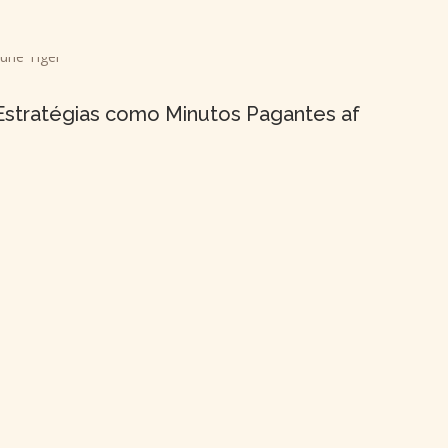
 Estratégias como Minutos Pagantes af