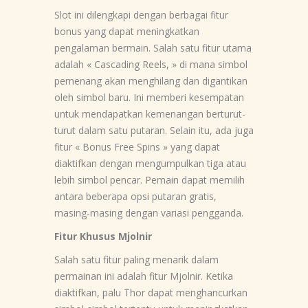
Slot ini dilengkapi dengan berbagai fitur
bonus yang dapat meningkatkan
pengalaman bermain. Salah satu fitur utama
adalah « Cascading Reels, » di mana simbol
pemenang akan menghilang dan digantikan
oleh simbol baru. Ini memberi kesempatan
untuk mendapatkan kemenangan berturut-
turut dalam satu putaran. Selain itu, ada juga
fitur « Bonus Free Spins » yang dapat
diaktifkan dengan mengumpulkan tiga atau
lebih simbol pencar. Pemain dapat memilih
antara beberapa opsi putaran gratis,
masing-masing dengan variasi pengganda.
Fitur Khusus Mjolnir
Salah satu fitur paling menarik dalam
permainan ini adalah fitur Mjolnir. Ketika
diaktifkan, palu Thor dapat menghancurkan