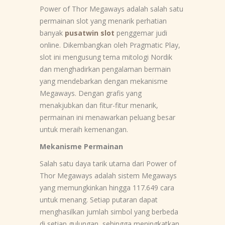
Power of Thor Megaways adalah salah satu
permainan slot yang menarik perhatian
banyak
pusatwin slot
penggemar judi
online. Dikembangkan oleh Pragmatic Play,
slot ini mengusung tema mitologi Nordik
dan menghadirkan pengalaman bermain
yang mendebarkan dengan mekanisme
Megaways. Dengan grafis yang
menakjubkan dan fitur-fitur menarik,
permainan ini menawarkan peluang besar
untuk meraih kemenangan.
Mekanisme Permainan
Salah satu daya tarik utama dari Power of
Thor Megaways adalah sistem Megaways
yang memungkinkan hingga 117.649 cara
untuk menang. Setiap putaran dapat
menghasilkan jumlah simbol yang berbeda
di setiap gulungan, sehingga meningkatkan