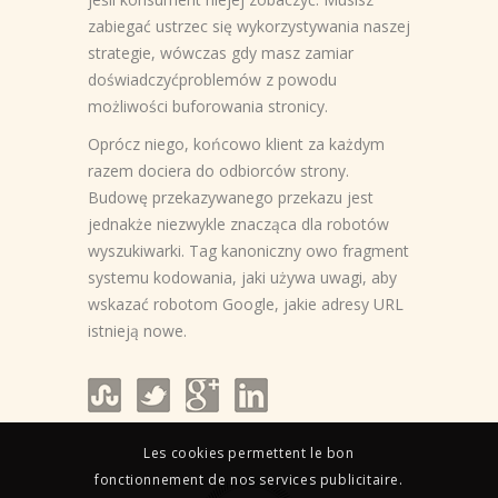
zabiegać ustrzec się wykorzystywania naszej
strategie, wówczas gdy masz zamiar
doświadczyćproblemów z powodu
możliwości buforowania stronicy.
Oprócz niego, końcowo klient za każdym
razem dociera do odbiorców strony.
Budowę przekazywanego przekazu jest
jednakże niezwykle znacząca dla robotów
wyszukiwarki. Tag kanoniczny owo fragment
systemu kodowania, jaki używa uwagi, aby
wskazać robotom Google, jakie adresy URL
istnieją nowe.
Les cookies permettent le bon
fonctionnement de nos services publicitaire.