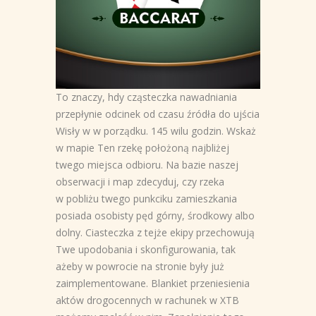
To znaczy, hdy cząsteczka nawadniania
przepłynie odcinek od czasu źródła do ujścia
Wisły w w porządku. 145 wilu godzin. Wskaż
w mapie Ten rzekę położoną najbliżej
twego miejsca odbioru. Na bazie naszej
obserwacji i map zdecyduj, czy rzeka
w pobliżu twego punkciku zamieszkania
posiada osobisty pęd górny, środkowy albo
dolny. Ciasteczka z tejże ekipy przechowują
Twe upodobania i skonfigurowania, tak
ażeby w powrocie na stronie były już
zaimplementowane. Blankiet przeniesienia
aktów drogocennych w rachunek w XTB