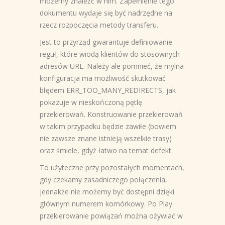
możemy znaleźć w nim. Zapełnienie tego
dokumentu wydaje się być nadrzędne na
rzecz rozpoczęcia metody transferu.
Jest to przyrząd gwarantuje definiowanie
reguł, które wiodą klientów do stosownych
adresów URL. Należy ale pomnieć, że mylna
konfiguracja ma możliwość skutkować
błędem ERR_TOO_MANY_REDIRECTS, jak
pokazuje w nieskończoną pętlę
przekierowań. Konstruowanie przekierowań
w takim przypadku będzie zawiłe (bowiem
nie zawsze znane istnieją wszelkie trasy)
oraz śmiele, gdyż łatwo na temat defekt.
To użyteczne przy pozostałych momentach,
gdy czekamy zasadniczego połączenia,
jednakże nie możemy być dostępni dzięki
głównym numerem komórkowy. Po Play
przekierowanie powiązań można ożywiać w