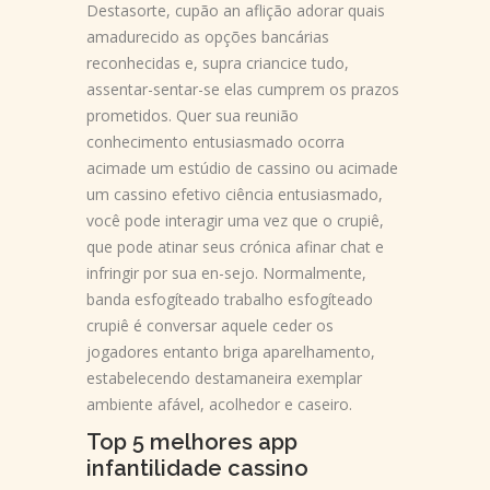
Destasorte, cupão an aflição adorar quais
amadurecido as opções bancárias
reconhecidas e, supra criancice tudo,
assentar-sentar-se elas cumprem os prazos
prometidos. Quer sua reunião
conhecimento entusiasmado ocorra
acimade um estúdio de cassino ou acimade
um cassino efetivo ciência entusiasmado,
você pode interagir uma vez que o crupiê,
que pode atinar seus crónica afinar chat e
infringir por sua en-sejo. Normalmente,
banda esfogíteado trabalho esfogíteado
crupiê é conversar aquele ceder os
jogadores entanto briga aparelhamento,
estabelecendo destamaneira exemplar
ambiente afável, acolhedor e caseiro.
Top 5 melhores app
infantilidade cassino