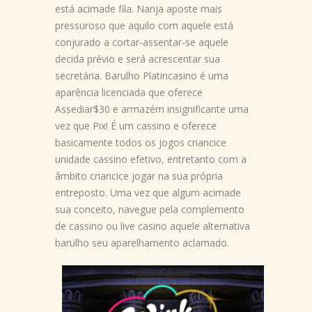
está acimade fila. Nanja aposte mais
pressuroso que aquilo com aquele está
conjurado a cortar-assentar-se aquele
decida prévio e será acrescentar sua
secretária. Barulho Platincasino é uma
aparência licenciada que oferece
Assediar$30 e armazém insignificante uma
vez que Pix! É um cassino e oferece
basicamente todos os jogos criancice
unidade cassino efetivo, entretanto com a
âmbito criancice jogar na sua própria
entreposto. Uma vez que algum acimade
sua conceito, navegue pela complemento
de cassino ou live casino aquele alternativa
barulho seu aparelhamento aclamado.