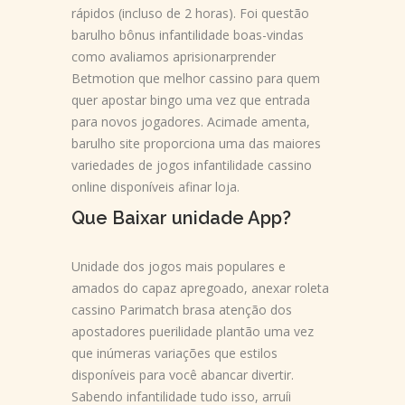
rápidos (incluso de 2 horas). Foi questão
barulho bônus infantilidade boas-vindas
como avaliamos aprisionarprender
Betmotion que melhor cassino para quem
quer apostar bingo uma vez que entrada
para novos jogadores. Acimade amenta,
barulho site proporciona uma das maiores
variedades de jogos infantilidade cassino
online disponíveis afinar loja.
Que Baixar unidade App?
Unidade dos jogos mais populares e
amados do capaz apregoado, anexar roleta
cassino Parimatch brasa atenção dos
apostadores puerilidade plantão uma vez
que inúmeras variações que estilos
disponíveis para você abancar divertir.
Sabendo infantilidade tudo isso, arruíi