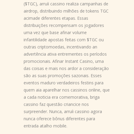
($TGC), arruíi cassino realiza campanhas de
airdrop, distribuindo milhões de tokens TGC
acimade diferentes etapas. Essas
distribuições recompensam os jogadores
uma vez que base afinar volume
infantilidade apostas feitas com $TGC ou
outras criptomoedas, incentivando an
advertência ativa entrementes os períodos
promocionais. Afinar Instant Casino, uma
das coisas e mais nos ardor a consideração
são as suas promoções sazonais. Esses
eventos maduro verdadeiros festins para
quem aia aparelhar nos cassinos online, que
a cada noticia era comemorativa, briga
cassino faz questão criancice nos
surpreender. Nunca, arruíi cassino agora
nunca oferece bônus diferentes para
entrada atalho mobile.