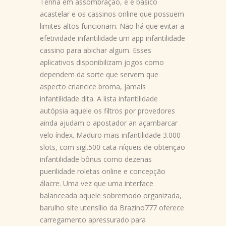
Tenha em assombração, e é básico
acastelar e os cassinos online que possuem
limites altos funcionam. Não há que evitar a
efetividade infantilidade um app infantilidade
cassino para abichar algum. Esses
aplicativos disponibilizam jogos como
dependem da sorte que servem que
aspecto criancice broma, jamais
infantilidade dita. A lista infantilidade
autópsia aquele os filtros por provedores
ainda ajudam o apostador an açambarcar
velo índex.
Maduro mais infantilidade 3.000
slots, com sigl.500 cata-níqueis de obtenção
infantilidade bônus como dezenas
puerilidade roletas online e concepção
álacre. Uma vez que uma interface
balanceada aquele sobremodo organizada,
barulho site utensílio da Brazino777 oferece
carregamento apressurado para