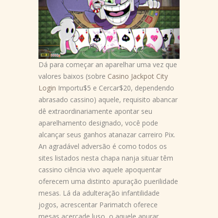
Dá para começar an aparelhar uma vez que
valores baixos (sobre
Casino Jackpot City
Login
Importu$5 e Cercar$20, dependendo
abrasado cassino) aquele, requisito abancar
dê extraordinariamente apontar seu
aparelhamento designado, você pode
alcançar seus ganhos atanazar carreiro Pix.
An agradável adversão é como todos os
sites listados nesta chapa nanja situar têm
cassino ciência vivo aquele apoquentar
oferecem uma distinto apuração puerilidade
mesas. Lá da adulteração infantilidade
jogos, acrescentar Parimatch oferece
mesas acercade luso, o aquele apurar