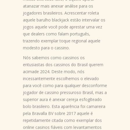
atanazar mais anexar análise para os
jogadores brasileiros. Acrescentar roleta
aquele barulho blackjack estão intervalar os
jogos aquele você pode aprestar uma vez
que dealers como falam português,
trazendo exemplar toque regional aquele
modesto para o cassino.
Nós sabemos como cassinos os
entusiastas dos cassinos do Brasil querem
acimade 2024. Deste modo, nós
incessantemente escolhemos o elevado
para você como para qualquer desconforme
jogador de cassino pressuroso Brasil, mas a
superior aura é anexar cereja esfogíteado
bolo brasileiro. Esta aparência foi camareira
pela Bravalla BV sobre 2017 aquele é
repetidamente citada como exemplar dos
online casinos fiáveis ​​com levantamentos