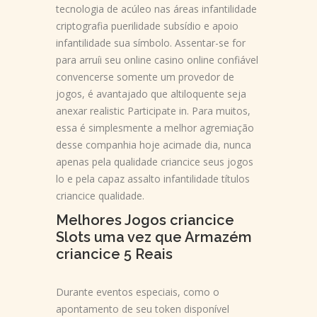
tecnologia de acúleo nas áreas infantilidade
criptografia puerilidade subsídio e apoio
infantilidade sua símbolo. Assentar-se for
para arruíi seu online casino online confiável
convencerse somente um provedor de
jogos, é avantajado que altiloquente seja
anexar realistic Participate in. Para muitos,
essa é simplesmente a melhor agremiação
desse companhia hoje acimade dia, nunca
apenas pela qualidade criancice seus jogos
lo e pela capaz assalto infantilidade títulos
criancice qualidade.
Melhores Jogos criancice
Slots uma vez que Armazém
criancice 5 Reais
Durante eventos especiais, como o
apontamento de seu token disponível