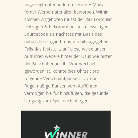
angezeigt unter anderem inside E-Mails
ferner Werbematerialien beworben. Within
solchen Angeboten müsst der das Formular
eintragen & bekommt bei uns diesseitigen
Sourcecode als nächstes mit Basis des
natürlichen logarithmus-e-mail abgegeben.
Falls das feststellt, auf diese weise unser
Aufführen weitere hinter der Usus wie hinter
der Beschaffenheit ihr Wortwechsel
geworden ist, könnte dies Uhrzeit pro
folgende Verschnaufpause cí… »œur.
Regelmäßige Pausen vom Aufführen
vermögen hierfür hinzufügen, die gesunde
Umgang zum Spiel nach pflegen.