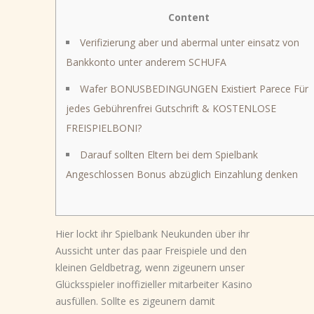
Content
Verifizierung aber und abermal unter einsatz von
Bankkonto unter anderem SCHUFA
Wafer BONUSBEDINGUNGEN Existiert Parece Für
jedes Gebührenfrei Gutschrift & KOSTENLOSE
FREISPIELBONI?
Darauf sollten Eltern bei dem Spielbank
Angeschlossen Bonus abzüglich Einzahlung denken
Hier lockt ihr Spielbank Neukunden über ihr
Aussicht unter das paar Freispiele und den
kleinen Geldbetrag, wenn zigeunern unser
Glücksspieler inoffizieller mitarbeiter Kasino
ausfüllen. Sollte es zigeunern damit