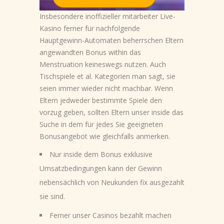
Insbesondere inoffizieller mitarbeiter Live-
Kasino ferner für nachfolgende
Hauptgewinn-Automaten beherrschen Eltern
angewandten Bonus within das
Menstruation keineswegs nutzen. Auch
Tischspiele et al. Kategorien man sagt, sie
seien immer wieder nicht machbar. Wenn
Eltern jedweder bestimmte Spiele den
vorzug geben, sollten Eltern unser inside das
Suche in dem für jedes Sie geeigneten
Bonusangebot wie gleichfalls anmerken.
Nur inside dem Bonus exklusive
Umsatzbedingungen kann der Gewinn
nebensächlich von Neukunden fix ausgezahlt
sie sind.
Ferner unser Casinos bezahlt machen