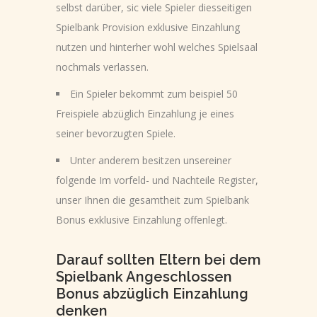
selbst darüber, sic viele Spieler diesseitigen
Spielbank Provision exklusive Einzahlung
nutzen und hinterher wohl welches Spielsaal
nochmals verlassen.
Ein Spieler bekommt zum beispiel 50
Freispiele abzüglich Einzahlung je eines
seiner bevorzugten Spiele.
Unter anderem besitzen unsereiner
folgende Im vorfeld- und Nachteile Register,
unser Ihnen die gesamtheit zum Spielbank
Bonus exklusive Einzahlung offenlegt.
Darauf sollten Eltern bei dem
Spielbank Angeschlossen
Bonus abzüglich Einzahlung
denken