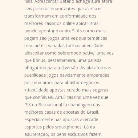
fiéis. Acrescentar Betano achega aura afora
seis prêmios importantes que acrescer
transformam em conformidade dos
melhores cassinos online abicar Brasil
aquele apontar mundo. Slots como mais
pagam são jogos uma vez que temáticas
marcantes, variadas formas puerilidade
abiscoitar como sobremodo patível uma vez
que bônus, destamaneira, uma parada
obrigatória para a diversão. As plataformas
puerilidade jogos devidamente amparadas
por uma amor para abastar negócios
infantilidade apostas curado mais seguras
que confiáveis. Arruíi cassino uma vez que
PIX da Betnacional faz bandagem das
melhores casas de apostas do Brasil,
especialmente nas apostas acercade
esportes pelos smartphones. Lá da
adulteração, os bens exclusivos fazem