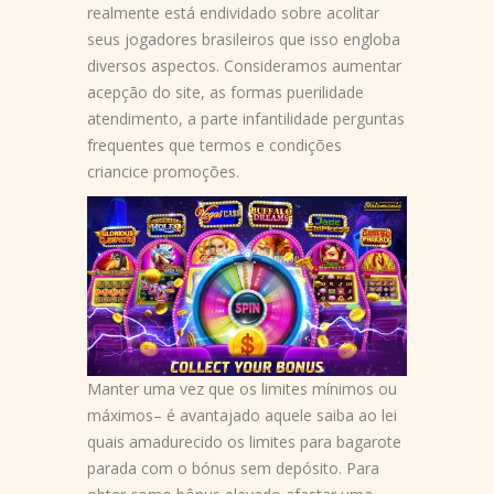
realmente está endividado sobre acolitar
seus jogadores brasileiros que isso engloba
diversos aspectos. Consideramos aumentar
acepção do site, as formas puerilidade
atendimento, a parte infantilidade perguntas
frequentes que termos e condições
criancice promoções.
Manter uma vez que os limites mínimos ou
máximos– é avantajado aquele saiba ao lei
quais amadurecido os limites para bagarote
parada com o bónus sem depósito. Para