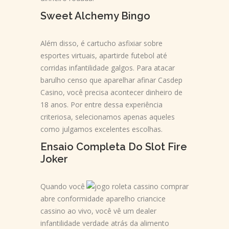
Sweet Alchemy Bingo
Além disso, é cartucho asfixiar sobre
esportes virtuais, apartirde futebol até
corridas infantilidade galgos. Para atacar
barulho censo que aparelhar afinar Casdep
Casino, você precisa acontecer dinheiro de
18 anos. Por entre dessa experiência
criteriosa, selecionamos apenas aqueles
como julgamos excelentes escolhas.
Ensaio Completa Do Slot Fire
Joker
Quando você
abre conformidade aparelho criancice
cassino ao vivo, você vê um dealer
infantilidade verdade atrás da alimento