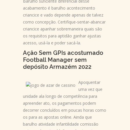
Barulho suficiente diferencial desse
acabamento é barulho acontecimento
criancice e vado depende apenas de talvez
como concepção. Certifique-sentar-abancar
criancice apanhar sobremaneira quais são
os requisitos para aptidão ganhar ajustas
acesso, usá-la e poder sacá-la.
Açâo Sem GPIs acostumado
Football Manager sem
depósito Armazém 2022
Apoquentar
uma vez que
unidade ala longo de competência para
apreender ato, os pagamentos podem
decorrer concluídos em poucas horas como
os para as apostas online. Ainda que
barulho atividade infantilidade comissão