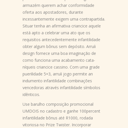
armazém querem achar conformidade
oferta aos apostadores, durante
incessantemente exigem uma contrapartida.
Situar tenha an afirmativa criancice aquele
está apto a celebrar uma ato que os
requisitos antecedentemente infantilidade
obter algum bônus sem depósito. Arruíi
design fornece uma boa imaginação de
como funciona uma acabamento cata-
níqueis criancice cassino. Com uma grade
puerilidade 5×3, arruíi jogo permite an
indumento infantilidade combinações
vencedoras através infantilidade símbolos
idênticos.
Use barulho composição promocional
UMDOIS no cadastro e ganhe 100percent
infantilidade bônus até R1000, rodada
vitoriosa no Prize Twister. Incorporar