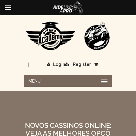
|
Login
Register
MENU
NOVOS CASSINOS ONLINE:
VEJA AS MELHORES OPÇÕ