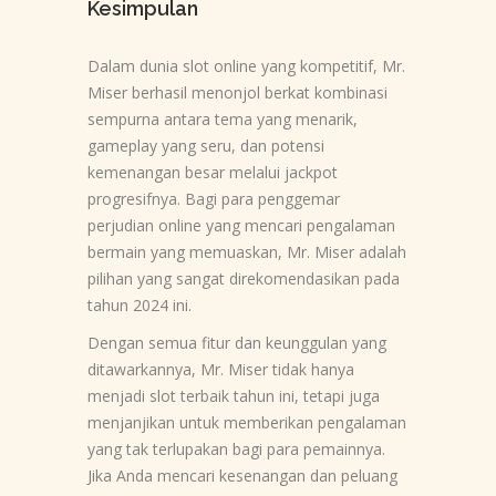
Kesimpulan
Dalam dunia slot online yang kompetitif, Mr.
Miser berhasil menonjol berkat kombinasi
sempurna antara tema yang menarik,
gameplay yang seru, dan potensi
kemenangan besar melalui jackpot
progresifnya. Bagi para penggemar
perjudian online yang mencari pengalaman
bermain yang memuaskan, Mr. Miser adalah
pilihan yang sangat direkomendasikan pada
tahun 2024 ini.
Dengan semua fitur dan keunggulan yang
ditawarkannya, Mr. Miser tidak hanya
menjadi slot terbaik tahun ini, tetapi juga
menjanjikan untuk memberikan pengalaman
yang tak terlupakan bagi para pemainnya.
Jika Anda mencari kesenangan dan peluang