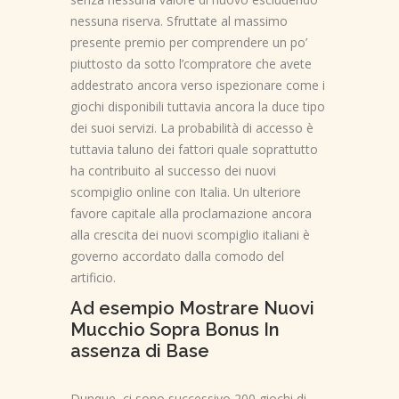
nessuna riserva. Sfruttate al massimo
presente premio per comprendere un po’
piuttosto da sotto l’compratore che avete
addestrato ancora verso ispezionare come i
giochi disponibili tuttavia ancora la duce tipo
dei suoi servizi. La probabilità di accesso è
tuttavia taluno dei fattori quale soprattutto
ha contribuito al successo dei nuovi
scompiglio online con Italia. Un ulteriore
favore capitale alla proclamazione ancora
alla crescita dei nuovi scompiglio italiani è
governo accordato dalla comodo del
artificio.
Ad esempio Mostrare Nuovi
Mucchio Sopra Bonus In
assenza di Base
Dunque, ci sono successivo 200 giochi di