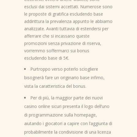
esclusi dai sistemi accettati. Numerose sono
le proposte di gratifica escludendo base
addirittura la prevalenza appunto le abbiamo
analizzate.
Avanti tuttavia di estendersi per
afferrare che si incassano queste
promozioni senza privazione di riserva,
vorremmo soffermarci sui bonus
escludendo base di 5€.
Purtroppo verso poterlo sciogliere
bisognerà fare un originario base infimo,
vista la caratteristica del bonus.
Per di più, la maggior parte dei nuovi
casino online sicuri presenta il logo dell’uno
di programmazione sulla homepage,
aiutando i giocatori a capire con l’aggiunta di
probabilmente la condivisione di una licenza