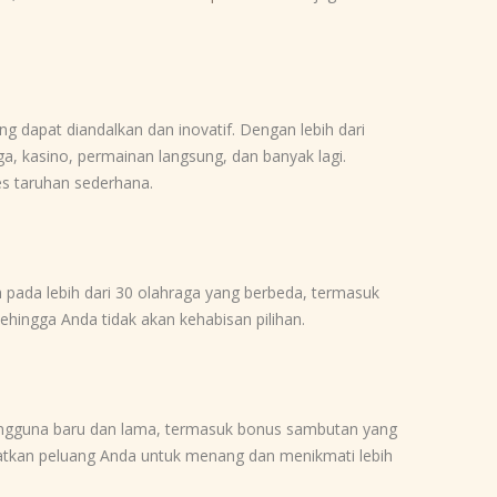
ng dapat diandalkan dan inovatif. Dengan lebih dari
, kasino, permainan langsung, dan banyak lagi.
s taruhan sederhana.
 pada lebih dari 30 olahraga yang berbeda, termasuk
sehingga Anda tidak akan kehabisan pilihan.
pengguna baru dan lama, termasuk bonus sambutan yang
atkan peluang Anda untuk menang dan menikmati lebih