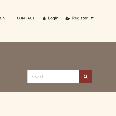
ION
CONTACT
|
Login
Register