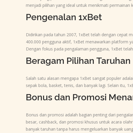
menjadi pilihan yang ideal untuk menikmati permainan k
Pengenalan 1xBet
Didirikan pada tahun 2007, 1xBet telah dengan cepat me
400.000 pengguna aktif, 1xBet menawarkan platform ya
Dengan fokus pada pengalaman pengguna, 1xBet telah
Beragam Pilihan Taruhan
Salah satu alasan mengapa 1xBet sangat populer adalah
sepak bola, basket, tenis, dan banyak lagi. Selain itu,
Bonus dan Promosi Mena
Bonus dan promosi adalah bagian penting dari pengal
besar, cashback, dan promosi khusus untuk acara ola
banyak taruhan tanpa harus mengeluarkan banyak uang