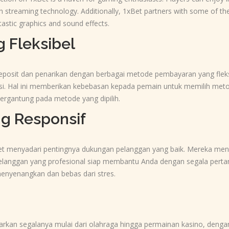
 streaming technology. Additionally, 1xBet partners with some of the
tastic graphics and sound effects.
 Fleksibel
osit dan penarikan dengan berbagai metode pembayaran yang fleksi
aksi. Hal ini memberikan kebebasan kepada pemain untuk memilih met
tergantung pada metode yang dipilih.
g Responsif
 menyadari pentingnya dukungan pelanggan yang baik. Mereka mena
 pelanggan yang profesional siap membantu Anda dengan segala perta
nyenangkan dan bebas dari stres.
rkan segalanya mulai dari olahraga hingga permainan kasino, denga