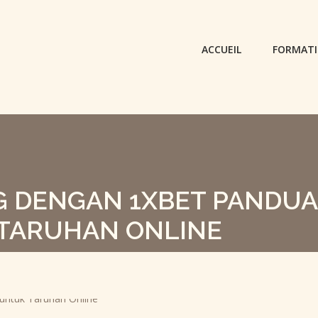
ACCUEIL
FORMAT
 DENGAN 1XBET PANDUA
TARUHAN ONLINE