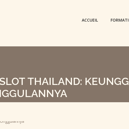
ACCUEIL
FORMAT
SLOT THAILAND: KEUNGG
UNGGULANNYA