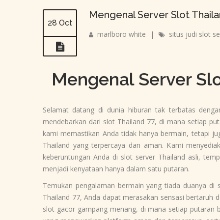
Mengenal Server Slot Thail
28 Oct
marlboro white
|
situs judi slot s
Mengenal Server Slo
Selamat datang di dunia hiburan tak terbatas denga
mendebarkan dari slot Thailand 77, di mana setiap 
kami memastikan Anda tidak hanya bermain, tetapi ju
Thailand yang terpercaya dan aman. Kami menyediaka
keberuntungan Anda di slot server Thailand asli, te
menjadi kenyataan hanya dalam satu putaran.
Temukan pengalaman bermain yang tiada duanya di sl
Thailand 77, Anda dapat merasakan sensasi bertaruh 
slot gacor gampang menang, di mana setiap putaran bi