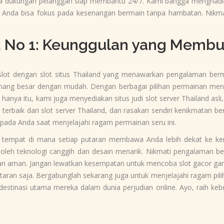
 dukungan pelanggan siap membantu 24/7. Kami bangga menghadirka
ga Anda bisa fokus pada kesenangan bermain tanpa hambatan. Nikma
nd No 1: Keunggulan yang Memb
slot dengan slot situs Thailand yang menawarkan pengalaman berma
nang besar dengan mudah. Dengan berbagai pilihan permainan mena
 hanya itu, kami juga menyediakan situs judi slot server Thailand a
terbaik dari slot server Thailand, dan rasakan sendiri kenikmatan 
 pada Anda saat menjelajahi ragam permainan seru ini.
nd, tempat di mana setiap putaran membawa Anda lebih dekat ke k
 oleh teknologi canggih dan desain menarik. Nikmati pengalaman 
ya dan aman. Jangan lewatkan kesempatan untuk mencoba slot gacor 
ran saja. Bergabunglah sekarang juga untuk menjelajahi ragam piliha
stinasi utama mereka dalam dunia perjudian online. Ayo, raih kebe