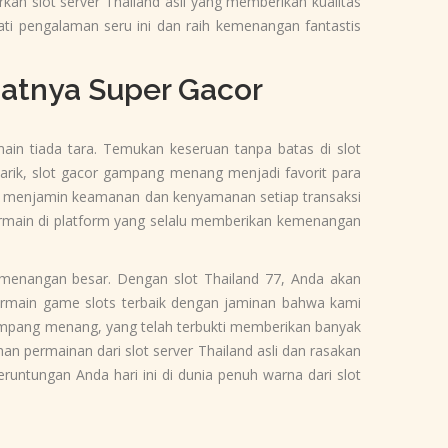
n slot server Thailand asli yang memberikan kualitas
ti pengalaman seru ini dan raih kemenangan fantastis
uatnya Super Gacor
in tiada tara. Temukan keseruan tanpa batas di slot
rik, slot gacor gampang menang menjadi favorit para
sli, menjamin keamanan dan kenyamanan setiap transaksi
bermain di platform yang selalu memberikan kemenangan
emenangan besar. Dengan slot Thailand 77, Anda akan
bermain game slots terbaik dengan jaminan bahwa kami
gampang menang, yang telah terbukti memberikan banyak
n permainan dari slot server Thailand asli dan rasakan
runtungan Anda hari ini di dunia penuh warna dari slot