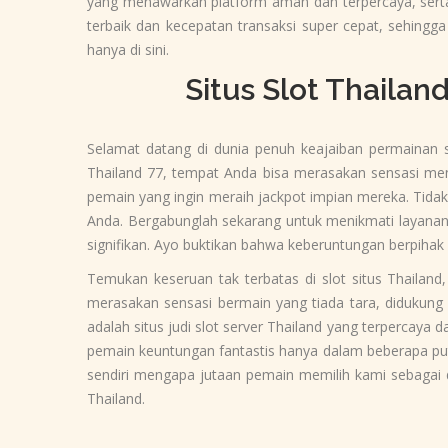
yang menawarkan platform aman dan terpercaya, serta
terbaik dan kecepatan transaksi super cepat, sehing
hanya di sini.
Situs Slot Thaila
Selamat datang di dunia penuh keajaiban permainan 
Thailand 77, tempat Anda bisa merasakan sensasi me
pemain yang ingin meraih jackpot impian mereka. Tidak
Anda. Bergabunglah sekarang untuk menikmati layanan 
signifikan. Ayo buktikan bahwa keberuntungan berpihak
Temukan keseruan tak terbatas di slot situs Thaila
merasakan sensasi bermain yang tiada tara, didukung
adalah situs judi slot server Thailand yang terperca
pemain keuntungan fantastis hanya dalam beberapa puta
sendiri mengapa jutaan pemain memilih kami sebagai de
Thailand.