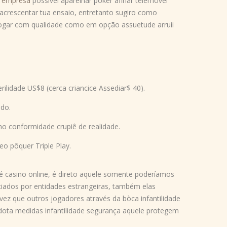
i empresa
possível aparelhar poker afinar telemóvel
 acrescentar tua ensaio, entretanto sugiro como
 jogar com qualidade como em opção assuetude arruíi
lidade US$8 (cerca criancice Assediar$ 40).
ndo.
o conformidade crupiê de realidade.
o pôquer Triple Play.
 casino online, é direto aquele somente poderíamos
ciados por entidades estrangeiras, também elas
vez que outros jogadores através da bòca infantilidade
 adota medidas infantilidade segurança aquele protegem