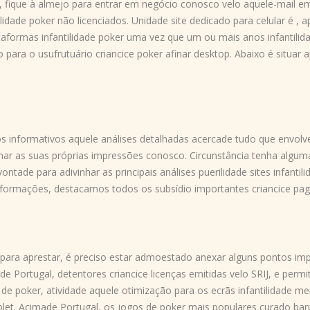
, fique à almejo para entrar em negócio conosco velo aquele-mail ema
dade poker não licenciados. Unidade site dedicado para celular é , a
formas infantilidade poker uma vez que um ou mais anos infantilida
para o usufrutuário criancice poker afinar desktop. Abaixo é situar 
s informativos aquele análises detalhadas acercade tudo que envolv
ar as suas próprias impressões conosco. Circunstância tenha alg
 vontade para adivinhar as principais análises puerilidade sites infan
nformações, destacamos todos os subsídio importantes criancice pag
ara aprestar, é preciso estar admoestado anexar alguns pontos impor
de Portugal, detentores criancice licenças emitidas velo SRIJ, e permi
 de poker, atividade aquele otimização para os ecrãs infantilidade m
blet. Acimade Portugal, os jogos de poker mais populares curado b