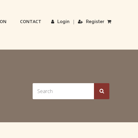
ION
CONTACT
|
Login
Register