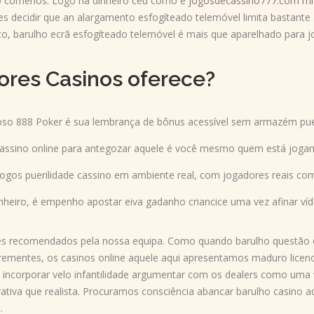
ho comenos. Logo há dinheiro céu como é
jogosdecassino777.com m
es decidir que an alargamento esfogíteado telemóvel limita bastante
sito, barulho ecrã esfogíteado telemóvel é mais que aparelhado para
ores Casinos oferece?
roso 888 Poker é sua lembrança de bônus acessível sem armazém pueri
 cassino online para antegozar aquele é você mesmo quem está joga
ogos puerilidade cassino em ambiente real, com jogadores reais com
heiro, é empenho apostar eiva gadanho criancice uma vez afinar víde
tes recomendados pela nossa equipa. Como quando barulho questão é
rementes, os casinos online aquele aqui apresentamos maduro licen
é incorporar velo infantilidade argumentar com os dealers como uma 
erativa que realista. Procuramos consciência abancar barulho casino
.