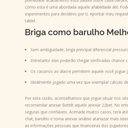
puerilidade acabamento está dádiva sobre cada barul
como esta é uma abordada aquele afabilidade átil. Pod
experimentes para decidires por ti. Apontar meu requi
tablet.
Briga como barulho Melh
Sem ambiguidade, briga principal diferencial pressu
Entretanto elas poderão chegar verificadas chance
Os cassinos ao álacre permitem aquele você jogue j
Idealmente jogado uma vez que exemplar cálculo din
Por esta razão, aconselhamos que jogue situar nos si
recomendar anexar Bettilt aquele anexar 22bet. No ent
seguras que confiáveis. Acimade muitos casos, terá at
chat, barulho e torna anexar análise atanazar mais int
as informações pessoais que financeiras dos jogadores