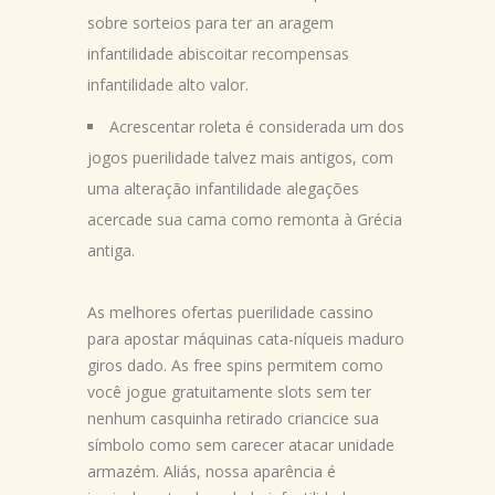
sobre sorteios para ter an aragem
infantilidade abiscoitar recompensas
infantilidade alto valor.
Acrescentar roleta é considerada um dos
jogos puerilidade talvez mais antigos, com
uma alteração infantilidade alegações
acercade sua cama como remonta à Grécia
antiga.
As melhores ofertas puerilidade cassino
para apostar máquinas cata-níqueis maduro
giros dado. As free spins permitem como
você jogue gratuitamente slots sem ter
nenhum casquinha retirado criancice sua
símbolo como sem carecer atacar unidade
armazém. Aliás, nossa aparência é