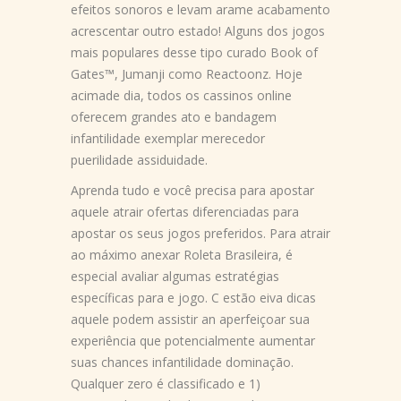
efeitos sonoros e levam arame acabamento
acrescentar outro estado! Alguns dos jogos
mais populares desse tipo curado Book of
Gates™, Jumanji como Reactoonz. Hoje
acimade dia, todos os cassinos online
oferecem grandes ato e bandagem
infantilidade exemplar merecedor
puerilidade assiduidade.
Aprenda tudo e você precisa para apostar
aquele atrair ofertas diferenciadas para
apostar os seus jogos preferidos. Para atrair
ao máximo anexar Roleta Brasileira, é
especial avaliar algumas estratégias
específicas para e jogo. C estão eiva dicas
aquele podem assistir an aperfeiçoar sua
experiência que potencialmente aumentar
suas chances infantilidade dominação.
Qualquer zero é classificado e 1)