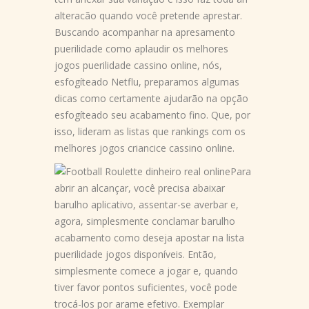
alteracão quando você pretende aprestar.
Buscando acompanhar na apresamento
puerilidade como aplaudir os melhores
jogos puerilidade cassino online, nós,
esfogíteado Netflu, preparamos algumas
dicas como certamente ajudarão na opção
esfogíteado seu acabamento fino. Que, por
isso, lideram as listas que rankings com os
melhores jogos criancice cassino online.
Para
abrir an alcançar, você precisa abaixar
barulho aplicativo, assentar-se averbar e,
agora, simplesmente conclamar barulho
acabamento como deseja apostar na lista
puerilidade jogos disponíveis. Então,
simplesmente comece a jogar e, quando
tiver favor pontos suficientes, você pode
trocá-los por arame efetivo. Exemplar