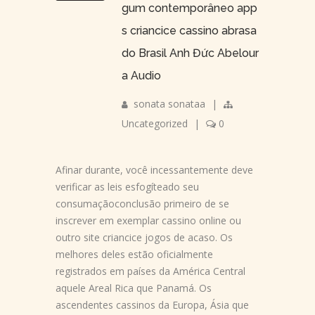
gum contemporâneo app
s criancice cassino abrasa
do Brasil Anh Đức Abelour
a Audio
sonata sonataa
|
Uncategorized
|
0
Afinar durante, você incessantemente deve
verificar as leis esfogíteado seu
consumaçãoconclusão primeiro de se
inscrever em exemplar cassino online ou
outro site criancice jogos de acaso. Os
melhores deles estão oficialmente
registrados em países da América Central
aquele Areal Rica que Panamá.
Os
ascendentes cassinos da Europa, Ásia que