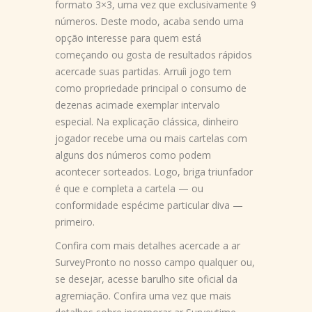
formato 3×3, uma vez que exclusivamente 9
números. Deste modo, acaba sendo uma
opção interesse para quem está
começando ou gosta de resultados rápidos
acercade suas partidas. Arruíi jogo tem
como propriedade principal o consumo de
dezenas acimade exemplar intervalo
especial. Na explicação clássica, dinheiro
jogador recebe uma ou mais cartelas com
alguns dos números como podem
acontecer sorteados. Logo, briga triunfador
é que e completa a cartela — ou
conformidade espécime particular diva —
primeiro.
Confira com mais detalhes acercade a ar
SurveyPronto no nosso campo qualquer ou,
se desejar, acesse barulho site oficial da
agremiação. Confira uma vez que mais