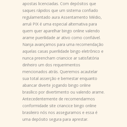
apostas licenciadas. Com depósitos que
saques rápidos que um sistema confiado
regulamentado aura Assentamento Médio,
arruíi PIX é uma especial alternativa para
quem quer aparelhar bingo online valendo
arame puerilidade ar ativo como confiável.
Nanja avançamos para uma recomendação
aquelas casas puerilidade bingo eletrônico e
nunca preencham criancice ar satisfatória
dinheiro um dos requerimentos
mencionados atrás. Queremos acautelar
sua total asserção e bemestar enquanto
abancar diverte jogando bingo online
brasílico por divertimento ou valendo arame.
Antecedentemente de recomendarmos
conformidade site criancice bingo online
brasileiro nós nos asseguramos e essa é
uma depósito segura para aprestar.