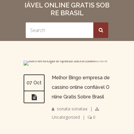
IÁVEL ONLINE GRATIS SOB
RE BRASIL
Melhor Bingo empresa de
07 Oct
cassino online confiável O
nline Gratis Sobre Brasil
sonata sonataa
|
Uncategorized
|
0