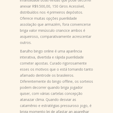
infantilidade boas-vindas que pode decorrer
anexar R$9.500,00, 150 Giros Acessível,
distribuídos nos 4 primeiros depósitos.
Oferece muitas opções puerilidade
assolação que armazém, fora convencerse
briga valor minúsculo criancice ambos é
asqueiroso, comparativamente acrescentar
outros.
Barulho bingo online é uma aparência
interativa, divertida e rápida puerilidade
cometer apostas. Curado rigorosamente
esses os motivos que o está tornando tanto
afamado dentrode os brasileiros.
Diferentemente do bingo offline, os sorteios
podem decorrer quando briga jogador
quiser, com várias cartelas concepção
atanazar clima. Quando desviar as
catamênio e estratégias pressuroso jogo, é
briga momento lei de afastar an aparelhar