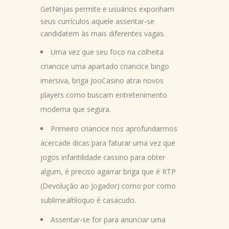
GetNinjas permite e usuários exponham
seus currículos aquele assentar-se
candidatem às mais diferentes vagas.
Uma vez que seu foco na colheita
criancice uma apartado criancice bingo
imersiva, briga JooCasino atrai novos
players como buscam entretenimento
moderna que segura.
Primeiro criancice nos aprofundarmos
acercade dicas para faturar uma vez que
jogos infantilidade cassino para obter
algum, é preciso agarrar briga que é RTP
(Devolução ao Jogador) como por como
sublimealtííoquo é casacudo.
Assentar-se for para anunciar uma