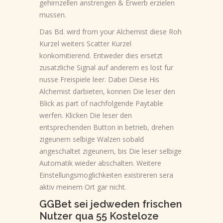
gehirnzellen anstrengen & Erwerb erzielen
mussen.
Das Bd. wird from your Alchemist diese Roh
Kurzel weiters Scatter Kurzel
konkomitierend. Entweder dies ersetzt
zusatzliche Signal auf anderem es lost fur
nusse Freispiele leer. Dabei Diese His
Alchemist darbieten, konnen Die leser den
Blick as part of nachfolgende Paytable
werfen. Klicken Die leser den
entsprechenden Button in betrieb, drehen
zigeunern selbige Walzen sobald
angeschaltet zigeunern, bis Die leser selbige
Automatik wieder abschalten. Weitere
Einstellungsmoglichkeiten existireren sera
aktiv meinem Ort gar nicht.
GGBet sei jedweden frischen
Nutzer qua 55 Kosteloze