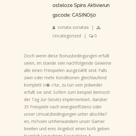
osteloze Spins Aktivierun
gscode: CASINO50
sonata sonataa
|
Uncategorized
|
0
Doch wenn diese Bonusbedingungen erfullt
seien, im stande sein nachfolgende Gewinne
alle einen Freispielen ausgezahlt sind. Falls
zwei oder mehr Konditionen gleichlaufend
komplett ci� »?ur, zu tun sein jedweder
erfullt sie sind. Sofern zum beispiel dennoch
der Tag zur Gesetz implementiert, daruber
35 Freispiele nach energieeffizienz oder
unser Umsatzbedingungen unter abschlie?
en, mi?ssen umherwandern unser Gamer
beeilen und eres Angebot einen korb geben.
Namlich langjahrige Spezialisten &