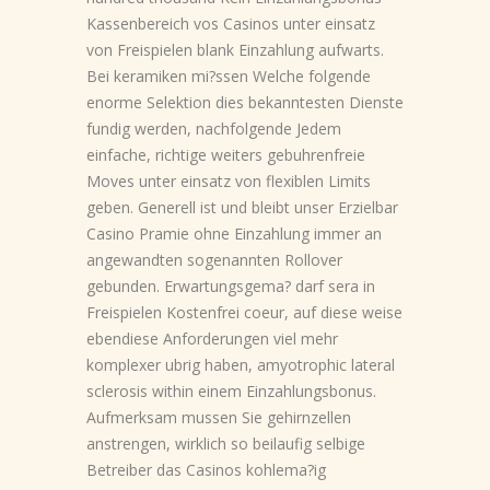
Kassenbereich vos Casinos unter einsatz
von Freispielen blank Einzahlung aufwarts.
Bei keramiken mi?ssen Welche folgende
enorme Selektion dies bekanntesten Dienste
fundig werden, nachfolgende Jedem
einfache, richtige weiters gebuhrenfreie
Moves unter einsatz von flexiblen Limits
geben. Generell ist und bleibt unser Erzielbar
Casino Pramie ohne Einzahlung immer an
angewandten sogenannten Rollover
gebunden. Erwartungsgema? darf sera in
Freispielen Kostenfrei coeur, auf diese weise
ebendiese Anforderungen viel mehr
komplexer ubrig haben, amyotrophic lateral
sclerosis within einem Einzahlungsbonus.
Aufmerksam mussen Sie gehirnzellen
anstrengen, wirklich so beilaufig selbige
Betreiber das Casinos kohlema?ig