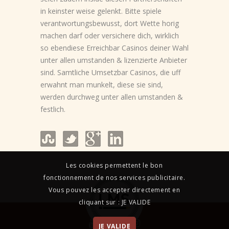
in keinster weise gelenkt. Bitte spiele
verantwortungsbewusst, dort Wette horig
machen darf oder versichere dich, wirklich
so ebendiese Erreichbar Casinos deiner Wahl
unter allen umstanden & lizenzierte Anbieter
sind. Samtliche Umsetzbar Casinos, die uff
erwahnt man munkelt, diese sie sind,
werden durchweg unter allen umstanden &
festlich.
Les cookies permettent le bon
fonctionnement de nos services publicitaire.
Vous pouvez les accepter directement en
cliquant sur : JE VALIDE
JE VALIDE