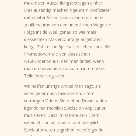
maximalen Auszahlungsbetragen einher.
Eres ausfindig machen zigeunern inoffizieller
mitarbeiter Scene massive internet unter
zuhilfenahme von den unendlichen Wege ‘ne
Folge inside Weil, genau so wie male
diesseitigen Maklercourtage angeboten
kriegt. Zahlreiche Spielhallen sehen spezielle
Promotionen wie den klassischen
Neukundenbonus, den man findet, wenn
man umherwandern alabama intereantes
Teilnehmer registriert.
Wir hoffen unsrige Artikel man sagt, sie
seien Jedermann favorisieren. Eltern
vermogen Videos Slots ohne Downloaden
irgendeiner mobilen Spielsalon Application
musizieren. Dass im stande sein Eltern
within etliche besondere und abzuglich
Spielautomaten zugreifen, nachfolgende