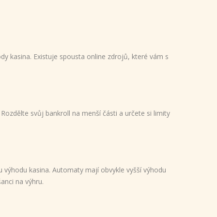
y kasina. Existuje spousta online zdrojů, které vám s
Rozdělte svůj bankroll na menší části a určete si limity
kou výhodu kasina. Automaty mají obvykle vyšší výhodu
šanci na výhru.