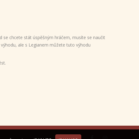
okud se chcete stát úspěšným hráčem, musíte se naučit
ždy výhodu, ale s Legianem můžete tuto výhodu
st.