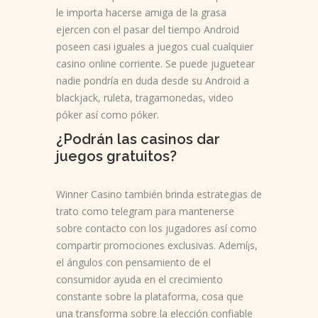
le importa hacerse amiga de la grasa
ejercen con el pasar del tiempo Android
poseen casi iguales a juegos cual cualquier
casino online corriente. Se puede juguetear
nadie pondrí­a en duda desde su Android a
blackjack, ruleta, tragamonedas, video
póker así­ como póker.
¿Podrán las casinos dar
juegos gratuitos?
Winner Casino también brinda estrategias de
trato como telegram para mantenerse
sobre contacto con los jugadores así­ como
compartir promociones exclusivas. Ademí¡s,
el ángulos con pensamiento de el
consumidor ayuda en el crecimiento
constante sobre la plataforma, cosa que
una transforma sobre la elección confiable