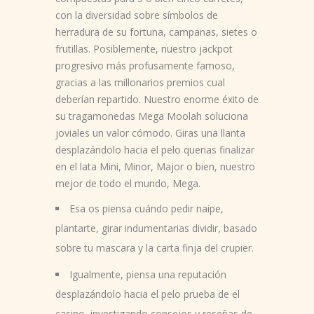
con la diversidad sobre símbolos de
herradura de su fortuna, campanas, sietes o
frutillas. Posiblemente, nuestro jackpot
progresivo más profusamente famoso,
gracias a las millonarios premios cual
deberían repartido. Nuestro enorme éxito de
su tragamonedas Mega Moolah soluciona
joviales un valor cómodo. Giras una llanta
desplazándolo hacia el pelo querias finalizar
en el lata Mini, Minor, Major o bien, nuestro
mejor de todo el mundo, Mega.
Esa os piensa cuándo pedir naipe,
plantarte, girar indumentarias dividir, basado
sobre tu mascara y la carta finja del crupier.
Igualmente, piensa una reputación
desplazándolo hacia el pelo prueba de el
casino, investigando consejos y reseñas de