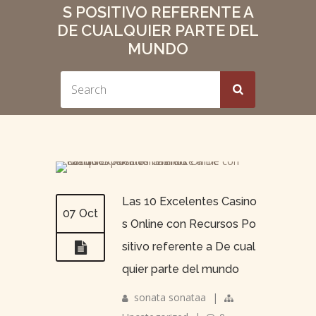
S POSITIVO REFERENTE A
DE CUALQUIER PARTE DEL
MUNDO
Las 10 Excelentes Casino
07 Oct
s Online con Recursos Po
sitivo referente a De cual
quier parte del mundo
sonata sonataa
|