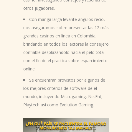
otros jugadores.
Con manga larga levante ángulos recio,
nos aseguramos sobre presentar las 12 más
grandes casinos en línea en Colombia,
brindando en todos los lectores la consejero
confiable desplazándolo hacia el pelo total
con el fin de el practica sobre esparcimiento
online.
Se encuentran provistos por algunos de
los mejores criterios de software de el
mundo, incluyendo Microgaming, NetEnt,
Playtech así­ como Evolution Gaming.