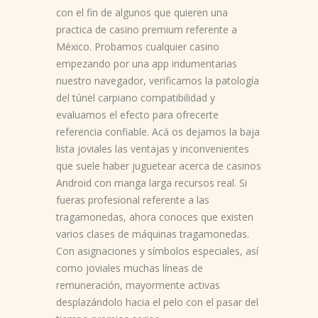
con el fin de algunos que quieren una
practica de casino premium referente a
México. Probamos cualquier casino
empezando por una app indumentarias
nuestro navegador, verificamos la patologí­a
del túnel carpiano compatibilidad y
evaluamos el efecto para ofrecerte
referencia confiable. Acá os dejamos la baja
lista joviales las ventajas y inconvenientes
que suele haber juguetear acerca de casinos
Android con manga larga recursos real. Si
fueras profesional referente a las
tragamonedas, ahora conoces que existen
varios clases de máquinas tragamonedas.
Con asignaciones y símbolos especiales, así
como joviales muchas líneas de
remuneración, mayormente activas
desplazándolo hacia el pelo con el pasar del