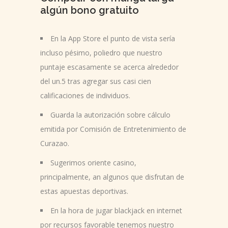
algún bono gratuito
En la App Store el punto de vista serí­a
incluso pésimo, poliedro que nuestro
puntaje escasamente se acerca alrededor
del un.5 tras agregar sus casi cien
calificaciones de individuos.
Guarda la autorización sobre cálculo
emitida por Comisión de Entretenimiento de
Curazao.
Sugerimos oriente casino,
principalmente, an algunos que disfrutan de
estas apuestas deportivas.
En la hora de jugar blackjack en internet
por recursos favorable tenemos nuestro