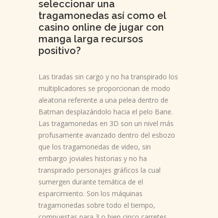
seleccionar una
tragamonedas así­ como el
casino online de jugar con
manga larga recursos
positivo?
Las tiradas sin cargo y no ha transpirado los
multiplicadores se proporcionan de modo
aleatoria referente a una pelea dentro de
Batman desplazándolo hacia el pelo Bane.
Las tragamonedas en 3D son un nivel más
profusamente avanzado dentro del esbozo
que los tragamonedas de video, sin
embargo joviales historias y no ha
transpirado personajes gráficos la cual
sumergen durante temática de el
esparcimiento. Son los máquinas
tragamonedas sobre todo el tiempo,
compuestas para 3 o bien cinco carretes,