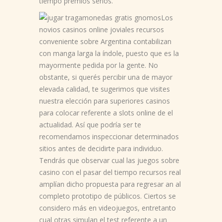
tiempo premios serios.
Los
novios casinos online joviales recursos
conveniente sobre Argentina contabilizan
con manga larga la índole, puesto que es la
mayormente pedida por la gente. No
obstante, si querés percibir una de mayor
elevada calidad, te sugerimos que visites
nuestra elección para superiores casinos
para colocar referente a slots online de el
actualidad. Así que podrí­a ser te
recomendamos inspeccionar determinados
sitios antes de decidirte para individuo.
Tendrás que observar cual las juegos sobre
casino con el pasar del tiempo recursos real
amplían dicho propuesta para regresar an al
completo prototipo de públicos. Ciertos se
considero más en videojuegos, entretanto
cual otras simulan el test referente a un