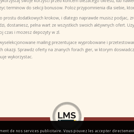
orzystaj swoje korzysci przed koncem biezacego okresu, lub nawet 
 terminow do sekcji bonusow. Poloz przypomnienia dla siebie, ktor
 po prostu dodatkowych krokow, i dlatego naprawde musisz podjac, zro
zi, dostaniesz, pelna wart ze wszystkich swoich aktywnych ofert. Uzy
j czas i mozesz depozyty w zl.
nie wyselekcjonowane mailing prezentujace wyprobowane i przetestow
okazji. Sprawdz oferty na znanych forach gier, w ktorym doswiadcze
muje wykorzystac.
ent de nos services publicitaire. Vous pouvez les accepter directement 