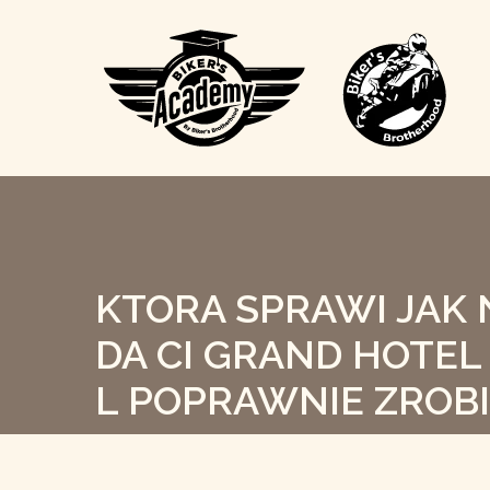
KTORA SPRAWI JAK
DA CI GRAND HOTEL 
L POPRAWNIE ZROBI