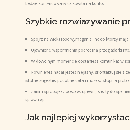
bedzie kontynuowany calkowita na konto.
Szybkie rozwiazywanie 
Spojrz na wiekszosc wymagania link do ktorzy maja ak
Ujawnione wspomnienia podreczna przegladarki inte
W dowolnym momencie dostaniesz komunikat w spraw
Powinienes nadal jestes niejasny, skontaktuj sie z
istotne sugestie, podobne data i mozesz stopnia prob 
Zanim sprobujesz postaw, upewnij sie, ty do spel
sprawniej.
Jak najlepiej wykorzysta