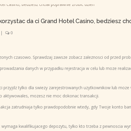
ykorzystac da ci Grand Hotel Casino, bedziesz ch
|
0
czonych czasowo. Sprawdzaj zawsze zobacz zaleznosci od przed pro
wprowadzania danych w przypadku rejestracja w celu lub moze realizacj
ci przyjdz tylko dla swiezy zarejestrowanych uzytkownikow lub moze 
o aktywowales, mozesz nie moc dokonac transakcji.
ansakcja zatrudniaja tylko prawdopodobnie wtedy, gdy Twoje konto ban
t wymaga kwalifikujacego depozytu, tylko kto trzeba z pewnoscia w