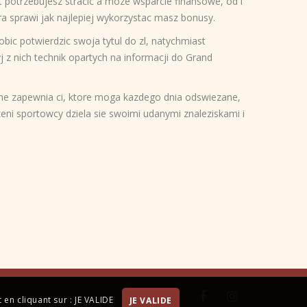
potrzebujesz stracic a moze wsparcie finansowe, od i
a sprawi jak najlepiej wykorzystac masz bonusy.
bic potwierdzic swoja tytul do zl, natychmiast
j z nich technik opartych na informacji do Grand
ane zapewnia ci, ktore moga kazdego dnia odswiezane,
ni sportowcy dziela sie swoimi udanymi znaleziskami i
en cliquant sur : JE VALIDE
JE VALIDE