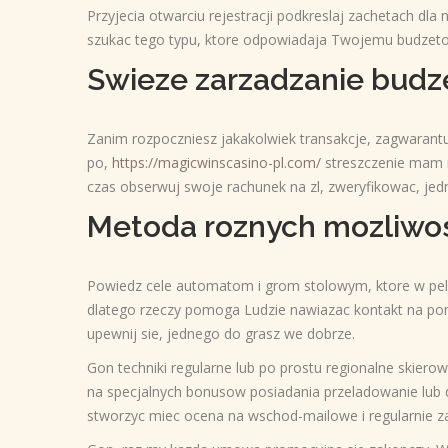
Przyjecia otwarciu rejestracji podkreslaj zachetach dl
szukac tego typu, ktore odpowiadaja Twojemu budzeto
Swieze zarzadzanie bud
Zanim rozpoczniesz jakakolwiek transakcje, zagwarantuj
po,
https://magicwinscasino-pl.com/
streszczenie mam na
czas obserwuj swoje rachunek na zl, zweryfikowac, jedn
Metoda roznych mozliwos
Powiedz cele automatom i grom stolowym, ktore w pelni
dlatego rzeczy pomoga Ludzie nawiazac kontakt na pomys
upewnij sie, jednego do grasz we dobrze.
Gon techniki regularne lub po prostu regionalne skie
na specjalnych bonusow posiadania przeladowanie lub 
stworzyc miec ocena na wschod-mailowe i regularnie z