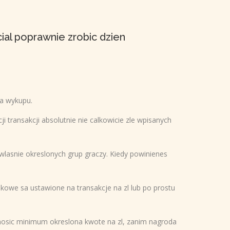
cial poprawnie zrobic dzien
ba wykupu.
i transakcji absolutnie nie calkowicie zle wpisanych
wlasnie okreslonych grup graczy. Kiedy powinienes
kowe sa ustawione na transakcje na zl lub po prostu
ynosic minimum okreslona kwote na zl, zanim nagroda