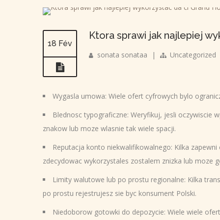
Ktora sprawi jak najlepiej w
18 Fév
sonata sonataa
|
Uncategorized
Wygasla umowa: Wiele ofert cyfrowych bylo ograni
Blednosc typograficzne: Weryfikuj, jesli oczywiscie 
znakow lub moze wlasnie tak wiele spacji.
Reputacja konto niekwalifikowalnego: Kilka zapewni 
zdecydowac wykorzystales zostalem znizka lub moze g
Limity walutowe lub po prostu regionalne: Kilka tr
po prostu rejestrujesz sie byc konsument Polski.
Niedoborow gotowki do depozycie: Wiele wiele ofer