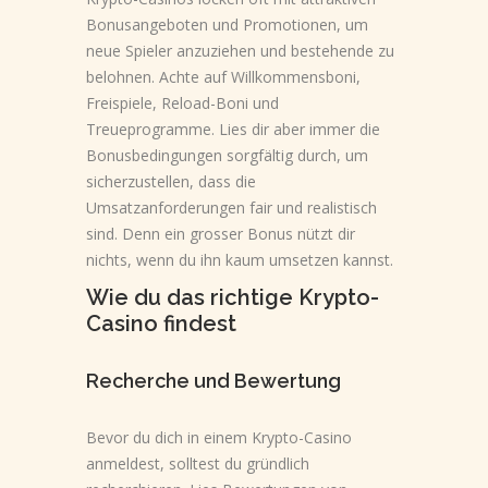
Bonusangeboten und Promotionen, um
neue Spieler anzuziehen und bestehende zu
belohnen. Achte auf Willkommensboni,
Freispiele, Reload-Boni und
Treueprogramme. Lies dir aber immer die
Bonusbedingungen sorgfältig durch, um
sicherzustellen, dass die
Umsatzanforderungen fair und realistisch
sind. Denn ein grosser Bonus nützt dir
nichts, wenn du ihn kaum umsetzen kannst.
Wie du das richtige Krypto-
Casino findest
Recherche und Bewertung
Bevor du dich in einem Krypto-Casino
anmeldest, solltest du gründlich