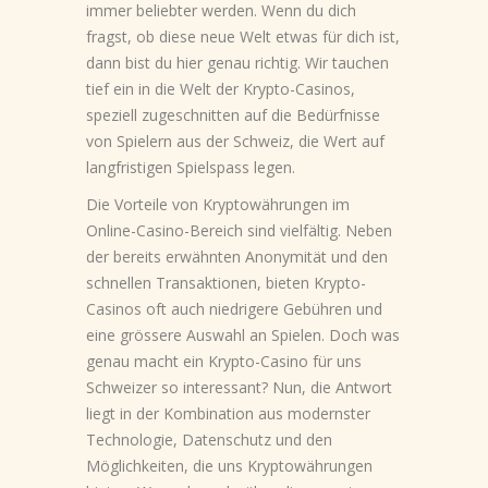
immer beliebter werden. Wenn du dich
fragst, ob diese neue Welt etwas für dich ist,
dann bist du hier genau richtig. Wir tauchen
tief ein in die Welt der Krypto-Casinos,
speziell zugeschnitten auf die Bedürfnisse
von Spielern aus der Schweiz, die Wert auf
langfristigen Spielspass legen.
Die Vorteile von Kryptowährungen im
Online-Casino-Bereich sind vielfältig. Neben
der bereits erwähnten Anonymität und den
schnellen Transaktionen, bieten Krypto-
Casinos oft auch niedrigere Gebühren und
eine grössere Auswahl an Spielen. Doch was
genau macht ein Krypto-Casino für uns
Schweizer so interessant? Nun, die Antwort
liegt in der Kombination aus modernster
Technologie, Datenschutz und den
Möglichkeiten, die uns Kryptowährungen