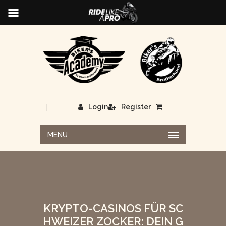
|
Login
Register
MENU
KRYPTO-CASINOS FÜR SC
HWEIZER ZOCKER: DEIN G