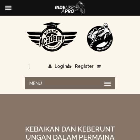
|
Login
Register
MENU
KEBAIKAN DAN KEBERUNT
UNGAN DALAM PERMAINA