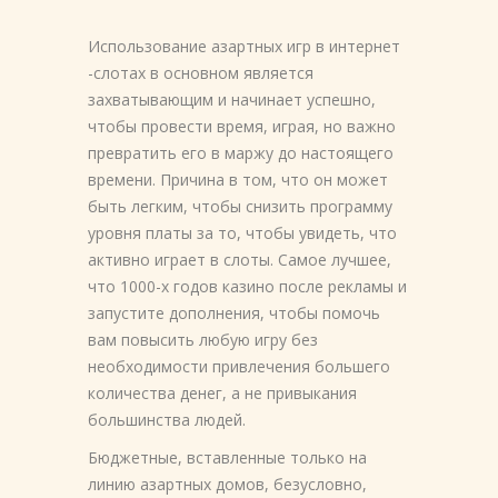
Использование азартных игр в интернет
-слотах в основном является
захватывающим и начинает успешно,
чтобы провести время, играя, но важно
превратить его в маржу до настоящего
времени. Причина в том, что он может
быть легким, чтобы снизить программу
уровня платы за то, чтобы увидеть, что
активно играет в слоты. Самое лучшее,
что 1000-х годов казино после рекламы и
запустите дополнения, чтобы помочь
вам повысить любую игру без
необходимости привлечения большего
количества денег, а не привыкания
большинства людей.
Бюджетные, вставленные только на
линию азартных домов, безусловно,