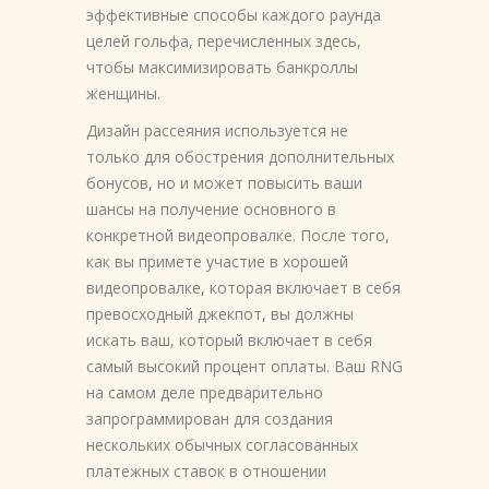
эффективные способы каждого раунда
целей гольфа, перечисленных здесь,
чтобы максимизировать банкроллы
женщины.
Дизайн рассеяния используется не
только для обострения дополнительных
бонусов, но и может повысить ваши
шансы на получение основного в
конкретной видеопровалке. После того,
как вы примете участие в хорошей
видеопровалке, которая включает в себя
превосходный джекпот, вы должны
искать ваш, который включает в себя
самый высокий процент оплаты. Ваш RNG
на самом деле предварительно
запрограммирован для создания
нескольких обычных согласованных
платежных ставок в отношении