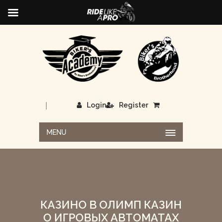
|
Login
Register
MENU
КАЗИНО В ОЛИМП КАЗИН
О ИГРОВЫХ АВТОМАТАХ