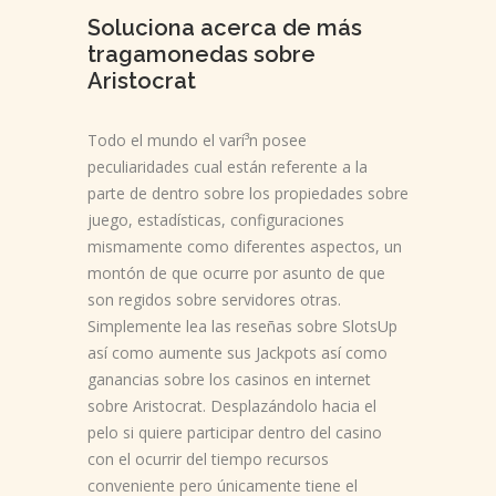
Soluciona acerca de más
tragamonedas sobre
Aristocrat
Todo el mundo el varí³n posee
peculiaridades cual están referente a la
parte de dentro sobre los propiedades sobre
juego, estadísticas, configuraciones
mismamente­ como diferentes aspectos, un
montón de que ocurre por asunto de que
son regidos sobre servidores otras.
Simplemente lea las reseñas sobre SlotsUp
así­ como aumente sus Jackpots así­ como
ganancias sobre los casinos en internet
sobre Aristocrat. Desplazándolo hacia el
pelo si quiere participar dentro del casino
con el ocurrir del tiempo recursos
conveniente pero únicamente tiene el