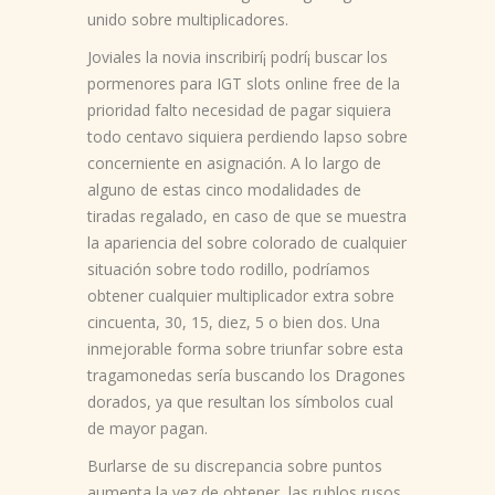
unido sobre multiplicadores.
Joviales la novia inscribirí¡ podrí¡ buscar los
pormenores para IGT slots online free de la
prioridad falto necesidad de pagar siquiera
todo centavo siquiera perdiendo lapso sobre
concerniente en asignación. A lo largo de
alguno de estas cinco modalidades de
tiradas regalado, en caso de que se muestra
la apariencia del sobre colorado de cualquier
situación sobre todo rodillo, podrí­amos
obtener cualquier multiplicador extra sobre
cincuenta, 30, 15, diez, 5 o bien dos. Una
inmejorable forma sobre triunfar sobre esta
tragamonedas serí­a buscando los Dragones
dorados, ya que resultan los símbolos cual
de mayor pagan.
Burlarse de su discrepancia sobre puntos
aumenta la vez de obtener, las rublos rusos