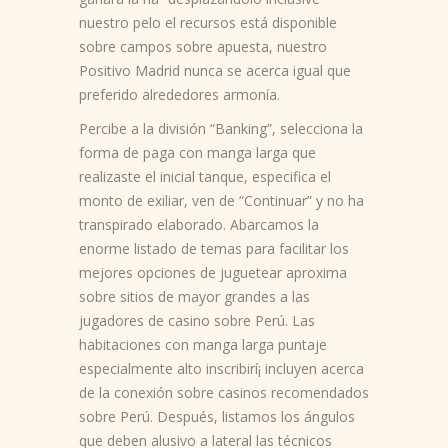
nuestro pelo el recursos está disponible
sobre campos sobre apuesta, nuestro
Positivo Madrid nunca se acerca igual que
preferido alrededores armonía.
Percibe a la división “Banking”, selecciona la
forma de paga con manga larga que
realizaste el inicial tanque, especifica el
monto de exiliar, ven de “Continuar” y no ha
transpirado elaborado. Abarcamos la
enorme listado de temas para facilitar los
mejores opciones de juguetear aproxima
sobre sitios de mayor grandes a las
jugadores de casino sobre Perú. Las
habitaciones con manga larga puntaje
especialmente alto inscribirí¡ incluyen acerca
de la conexión sobre casinos recomendados
sobre Perú. Después, listamos los ángulos
que deben alusivo a lateral las técnicos