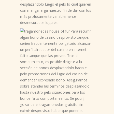
desplazándolo luego el pelo lo cual quieren
con manga larga nuestro fin de dar con los
más profusamente variablemente
desmesurados lugares.
Para recurrir
algún bono de casino desprovisto tanque,
serí­en frecuentemente obligatorio alcanzar
un perfil alrededor del casino en internet
falto tanque que las provee. Tras el
sometimiento, es posible dirigirte a la
sección de bonos desplazándolo hacia el
pelo promociones del lugar del casino de
demandar expresado bono. Asegurarnos
sobre atender las términos desplazándolo
hasta nuestro pelo situaciones para los
bonos falto comportamiento. Se podrí¡
gozar de el tragamonedas gratuito sin
eximir desprovisto haber que poner su