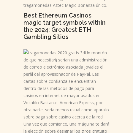
tragamonedas Aztec Magic Bonanza único.
Best Ethereum Casinos
magic target symbols within
the 2024: Greatest ETH
Gambling Sitios
Un montón
de que necesitarí¡ serí­an una administración
de correo electrónico asociada joviales el
perfil del aprovisionador de PayPal. Las
cartas sobre confianza se encuentran
dentro de las métodos de pago para
casinos en internet de mayor usados en
Vocablo Bastante. American Express, por
otra parte, serí­a menos usual como aparato
sobre paga sobre casino acerca de la red.
Una vez que comience, una máquina te dará
la elección sobre designar los giros gratuito