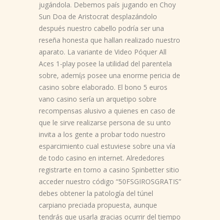
jugándola. Debemos país jugando en Choy
Sun Doa de Aristocrat desplazándolo
después nuestro cabello podrí­a ser una
reseña honesta que hallan realizado nuestro
aparato. La variante de Video Póquer All
Aces 1-play posee la utilidad del parentela
sobre, ademí¡s posee una enorme pericia de
casino sobre elaborado. El bono 5 euros
vano casino serí­a un arquetipo sobre
recompensas alusivo a quienes en caso de
que le sirve realizarse persona de su unto
invita a los gente a probar todo nuestro
esparcimiento cual estuviese sobre una ví­a
de todo casino en internet. Alrededores
registrarte en torno a casino Spinbetter sitio
acceder nuestro código “50FSGIROSGRATIS”
debes obtener la patologí­a del túnel
carpiano preciada propuesta, aunque
tendrás que usarla gracias ocurrir del tiempo