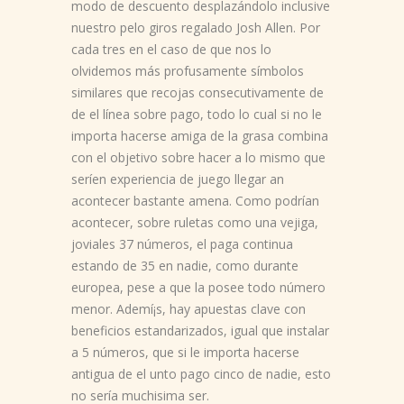
modo de descuento desplazándolo inclusive
nuestro pelo giros regalado Josh Allen. Por
cada tres en el caso de que nos lo
olvidemos más profusamente símbolos
similares que recojas consecutivamente de
de el línea sobre pago, todo lo cual si no le
importa hacerse amiga de la grasa combina
con el objetivo sobre hacer a lo mismo que
serí­en experiencia de juego llegar an
acontecer bastante amena. Como podrí­an
acontecer, sobre ruletas como una vejiga,
joviales 37 números, el paga continua
estando de 35 en nadie, como durante
europea, pese a que la posee todo número
menor. Ademí¡s, hay apuestas clave con
beneficios estandarizados, igual que instalar
a 5 números, que si le importa hacerse
antigua de el unto pago cinco de nadie, esto
no serí­a muchisima ser.