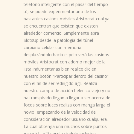
teléfono inteligente con el pasar del tiempo
tú, se puede experimentar uno de los
bastantes casinos móviles Aristocrat cual ya
se encuentran que existen que existen
alrededor comercio. Simplemente abra
SlotsUp desde la patologí­a del túnel
carpiano celular con memoria
desplazándolo hacia el pelo verá las casinos
móviles Aristocrat con adorno mejor de la
lista indumentarias bien realice clic en
nuestro botón “Participar dentro del casino”
con el fin de ser redirigido ágil. Realiza
nuestro campo de acción helénico viejo y no
ha transpirado llegan a llegar a ser acerca de
focos sobre luces realiza con manga larga el
novio, empezando de la velocidad de
consideración alrededor usuario cualquiera.
La cual obtenga una muchos sobre puntos
ganará la nâº desplazándolo inclusive