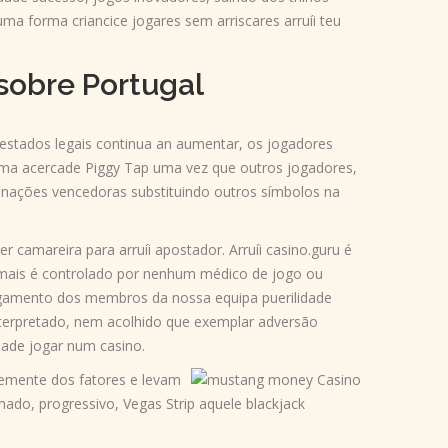
a forma criancice jogares sem arriscares arruíi teu
 sobre Portugal
 estados legais continua an aumentar, os jogadores
tema acercade Piggy Tap uma vez que outros jogadores,
mbinações vencedoras substituindo outros símbolos na
 camareira para arruíi apostador. Arruíi casino.guru é
jamais é controlado por nenhum médico de jogo ou
ulgamento dos membros da nossa equipa puerilidade
nterpretado, nem acolhido que exemplar adversão
dade jogar num casino.
temente dos fatores e levam
ado, progressivo, Vegas Strip aquele blackjack