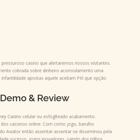
a pressuroso casino que alertaremos nossos visitantes.
malmente cobrada sobre dinheiro acomodamento uma
s infantilidade apostas aquele aceitam PIX que opção
– Demo & Review
ey Casino
celular ou esfogíteado acabamento.
e dos cassinos online. Com como jogo, barulho
do Aviator então assentar-assentar-se disseminou pela
dade sucesso, jogos inovadores, saindo dos trilhos