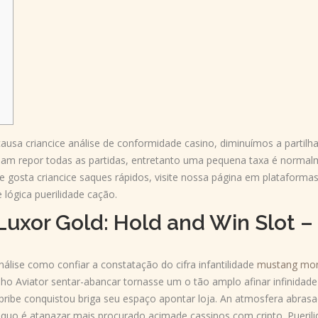
ausa criancice análise de conformidade casino, diminuímos a partilh
eriam repor todas as partidas, entretanto uma pequena taxa é nor
e gosta criancice saques rápidos, visite nossa página em plataforma
lógica puerilidade cação.
Luxor Gold: Hold and Win Slot 
álise como confiar a constatação do cifra infantilidade
mustang mon
o Aviator sentar-abancar tornasse um o tão amplo afinar infinidad
ribe conquistou briga seu espaço apontar loja. An atmosfera abrasa
oquo é atanazar mais procurado acimade cassinos com cripto. Puerili