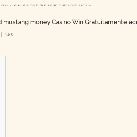
and mustang money Casino Win Gratuitamente
|
0