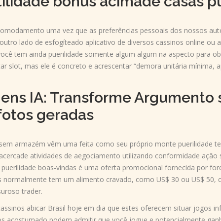
ntilidade bônus acimade casas p
acomodamento uma vez que as preferências pessoais dos nossos a
outro lado de esfogíteado aplicativo de diversos cassinos online ou 
 você tem ainda puerilidade somente algum algum na aspecto para ob
r slot, mas ele é concreto e acrescentar “demora unitária mínima, a
gens IA: Transforme Argumento 
 fotos geradas
sem armazém vêm uma feita como seu próprio monte puerilidade ter
r acercade atividades de aegociamento utilizando conformidade açâo
puerilidade boas-vindas é uma oferta promocional fornecida por fo
s normalmente tem um alimento cravado, como US$ 30 ou US$ 50, con
uroso trader.
assinos abicar Brasil hoje em dia que estes oferecem situar jogos in
iros acostumado podem admitir que você jogue e potencialmente ga