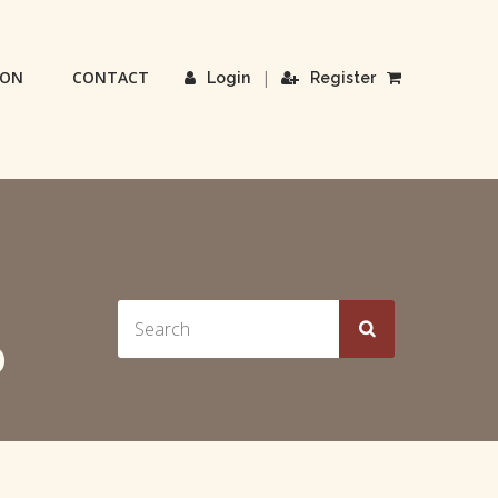
ION
CONTACT
|
Login
Register
D