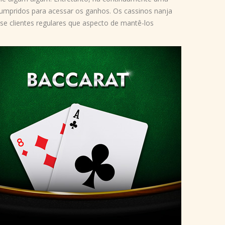
cumpridos para acessar os ganhos. Os cassinos nanja
se clientes regulares que aspecto de mantê-los