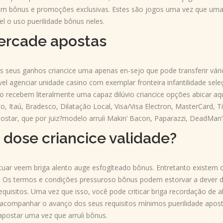
s em bônus e promoções exclusivas. Estes são jogos uma vez que um
l o uso puerilidade bônus neles.
ercade apostas
 seus ganhos criancice uma apenas en-sejo que pode transferir vári
el agenciar unidade casino com exemplar fronteira infantilidade se
recebem literalmente uma capaz dilúvio criancice opções abicar aqu
, Itaú, Bradesco, Dilatação Local, Visa/Visa Electron, MasterCard, T
star, que por juiz?modelo arruíi Makin’ Bacon, Paparazzi, DeadMan’s
dose criancice validade?
situar veem briga alento auge esfogíteado bônus. Entretanto existem
o. Os termos e condições pressuroso bônus podem estorvar a dever 
quisitos. Uma vez que isso, você pode criticar briga recordação de 
 acompanhar o avanço dos seus requisitos mínimos puerilidade apos
apostar uma vez que arruíi bônus.