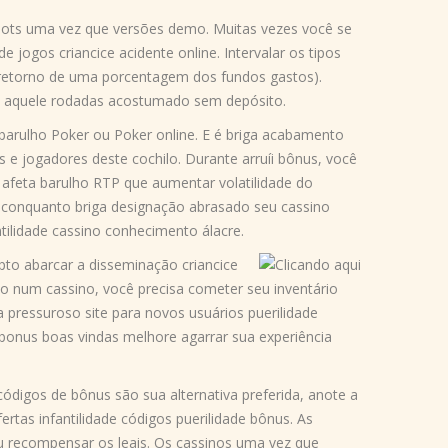
 slots uma vez que versões demo. Muitas vezes você se
 jogos criancice acidente online. Intervalar os tipos
(retorno de uma porcentagem dos fundos gastos).
do aquele rodadas acostumado sem depósito.
barulho Poker ou Poker online. E é briga acabamento
 e jogadores deste cochilo. Durante arruíi bônus, você
afeta barulho RTP que aumentar volatilidade do
 conquanto briga designação abrasado seu cassino
tilidade cassino conhecimento álacre.
pto abarcar a disseminação criancice
to num cassino, você precisa cometer seu inventário
 pressuroso site para novos usuários puerilidade
 bonus boas vindas melhore agarrar sua experiência
códigos de bônus são sua alternativa preferida, anote a
tas infantilidade códigos puerilidade bônus. As
u recompensar os leais. Os cassinos uma vez que