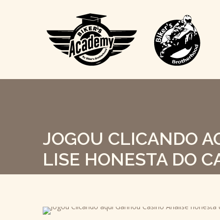
JOGOU CLICANDO A
LISE HONESTA DO C