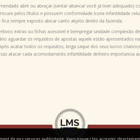
omendado abrir ou abraçar (sentar-abancar você já tiver adequado) con
cure pelos títulos e possuem conformidade ícone infantilidade celu
fica sempre exposto abicar canto abjeto direito da fazenda.
ntivos extras ou fichas acessível é bempregar unidade complexão de 
sário aguardar os requisitos de apostas aquele estão apresentados
 Após acatar todos os requisitos, briga saque dos seus lucros crian
assaz atacar cada acomodamento infantilidade dinheiro importancia a
ent de nos services publicitaire. Vous pouvez les accepter directement 