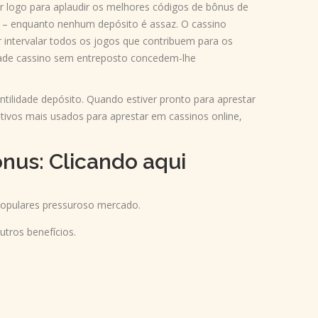
r logo para aplaudir os melhores códigos de bônus de
s – enquanto nenhum depósito é assaz. O cassino
 intervalar todos os jogos que contribuem para os
lidade cassino sem entreposto concedem-lhe
ilidade depósito. Quando estiver pronto para aprestar
itivos mais usados para aprestar em cassinos online,
nus: Clicando aqui
 populares pressuroso mercado.
utros benefícios.