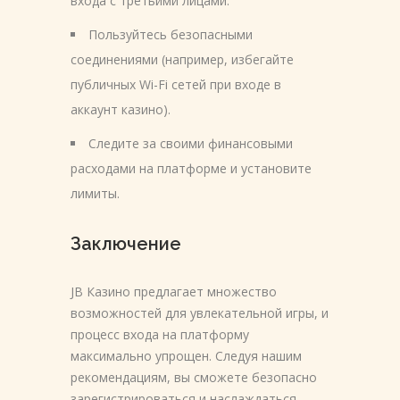
входа с третьими лицами.
Пользуйтесь безопасными
соединениями (например, избегайте
публичных Wi-Fi сетей при входе в
аккаунт казино).
Следите за своими финансовыми
расходами на платформе и установите
лимиты.
Заключение
JB Казино предлагает множество
возможностей для увлекательной игры, и
процесс входа на платформу
максимально упрощен. Следуя нашим
рекомендациям, вы сможете безопасно
зарегистрироваться и наслаждаться