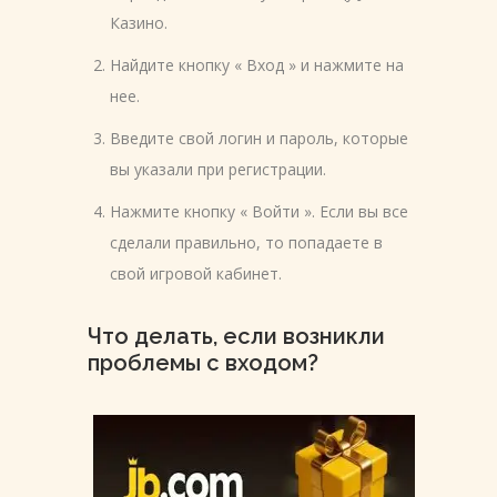
Казино.
Найдите кнопку « Вход » и нажмите на
нее.
Введите свой логин и пароль, которые
вы указали при регистрации.
Нажмите кнопку « Войти ». Если вы все
сделали правильно, то попадаете в
свой игровой кабинет.
Что делать, если возникли
проблемы с входом?