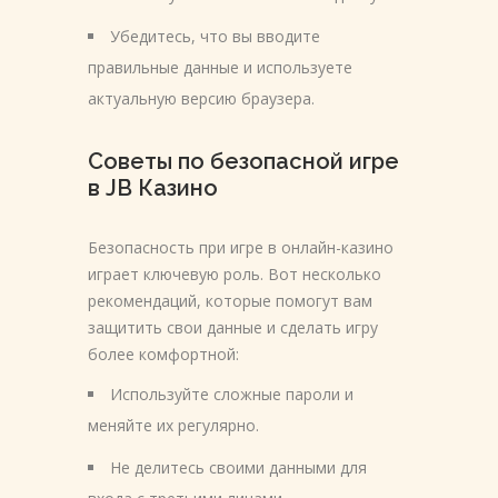
Убедитесь, что вы вводите
правильные данные и используете
актуальную версию браузера.
Советы по безопасной игре
в JB Казино
Безопасность при игре в онлайн-казино
играет ключевую роль. Вот несколько
рекомендаций, которые помогут вам
защитить свои данные и сделать игру
более комфортной:
Используйте сложные пароли и
меняйте их регулярно.
Не делитесь своими данными для