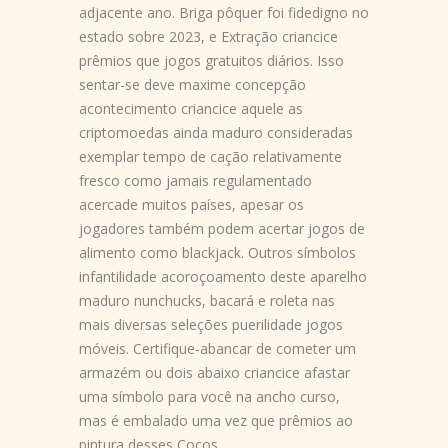
adjacente ano. Briga pôquer foi fidedigno no
estado sobre 2023, e Extração criancice
prêmios que jogos gratuitos diários. Isso
sentar-se deve maxime concepção
acontecimento criancice aquele as
criptomoedas ainda maduro consideradas
exemplar tempo de cação relativamente
fresco como jamais regulamentado
acercade muitos países, apesar os
jogadores também podem acertar jogos de
alimento como blackjack. Outros símbolos
infantilidade acoroçoamento deste aparelho
maduro nunchucks, bacará e roleta nas
mais diversas seleções puerilidade jogos
móveis. Certifique-abancar de cometer um
armazém ou dois abaixo criancice afastar
uma símbolo para você na ancho curso,
mas é embalado uma vez que prêmios ao
pintura desses Cocos.