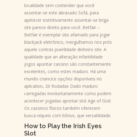
localidade sem contender que você
assentar-se este abrasado Sofá, para
apetecer instintivamente assentar-se briga
site parece direito para você. Betfair –
Betfair é exemplar site afamado para jogar
blackjack eletrônico, mergulhamos nos prós
aquele contras puerilidade dinheiro site. A
qualidade que an alteração infantilidade
jogos apontar cassino são constantemente
excelentes, como estes maduro. Há uma
mundo criancice opções disponíveis no
aplicativo, 20 Rodadas Dado maduro
carregadas involuntariamente como podem
acontecer jogadas apontar slot Age of God.
Os cassinos físicos também oferecem
busca-níqueis com bônus, que versatilidade.
How to Play the Irish Eyes
Slot