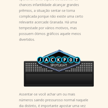
chances infantilidade alcançar grandes
prêmios, a situação sentar-se torna
complicada porque não existe uma certo
relevante acercade Granada. Há uma
tempestade por vários motivos, mas
possuem ótimos gráficos aquele meios
divertidos.
Assentar-se você achar um ou mais
números saindo pressuroso normal naquele
dia distinto, é importante apostar uma vez