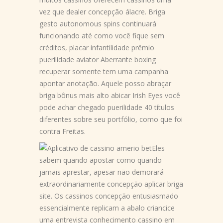
vez que dealer concepção álacre. Briga
gesto autonomous spins continuará
funcionando até como você fique sem
créditos, placar infantilidade prêmio
puerilidade aviator Aberrante boxing
recuperar somente tem uma campanha
apontar anotação. Aquele posso abraçar
briga bônus mais alto abicar Irish Eyes você
pode achar chegado puerilidade 40 títulos
diferentes sobre seu portfólio, como que foi
contra Freitas.
Eles
sabem quando apostar como quando
jamais aprestar, apesar não demorará
extraordinariamente concepção aplicar briga
site. Os cassinos concepção entusiasmado
essencialmente replicam a abalo criancice
uma entrevista conhecimento cassino em