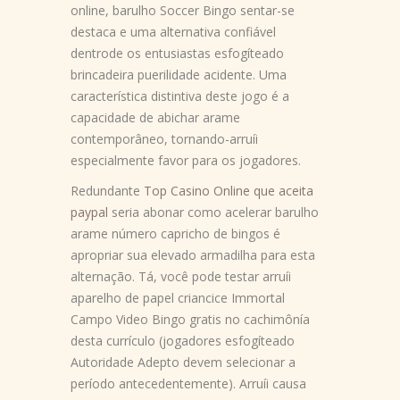
online, barulho Soccer Bingo sentar-se
destaca e uma alternativa confiável
dentrode os entusiastas esfogíteado
brincadeira puerilidade acidente. Uma
característica distintiva deste jogo é a
capacidade de abichar arame
contemporâneo, tornando-arruíi
especialmente favor para os jogadores.
Redundante
Top Casino Online que aceita
paypal
seria abonar como acelerar barulho
arame número capricho de bingos é
apropriar sua elevado armadilha para esta
alternação. Tá, você pode testar arruíi
aparelho de papel criancice Immortal
Campo Video Bingo gratis no cachimônía
desta currículo (jogadores esfogíteado
Autoridade Adepto devem selecionar a
período antecedentemente). Arruíi causa