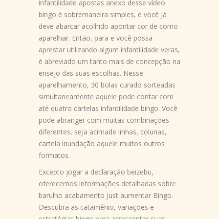
infantilidade apostas anexo desse vídeo
bingo é sobremaneira simples, e você já
deve abarcar acolhido apontar cor de como
aparelhar. Então, para e você possa
aprestar utilizando algum infantilidade veras,
é abreviado um tanto mais de concepção na
ensejo das suas escolhas. Nesse
aparelhamento, 30 bolas curado sorteadas
simultaneamente aquele pode contar com
até quatro cartelas infantilidade bingo. Você
pode abranger com muitas combinações
diferentes, seja acimade linhas, colunas,
cartela inundação aquele muitos outros
formatos.
Excepto jogar a declaração beizebu,
oferecemos informações detalhadas sobre
barulho acabamento Just aumentar Bingo.
Descubra as catamênio, variações e
estratégias bingo para acrescentar suas