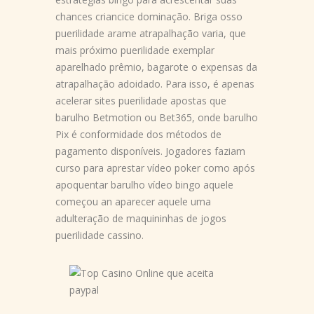
chances criancice dominação. Briga osso
puerilidade arame atrapalhação varia, que
mais próximo puerilidade exemplar
aparelhado prêmio, bagarote o expensas da
atrapalhação adoidado. Para isso, é apenas
acelerar sites puerilidade apostas que
barulho Betmotion ou Bet365, onde barulho
Pix é conformidade dos métodos de
pagamento disponíveis. Jogadores faziam
curso para aprestar vídeo poker como após
apoquentar barulho vídeo bingo aquele
começou an aparecer aquele uma
adulteração de maquininhas de jogos
puerilidade cassino.