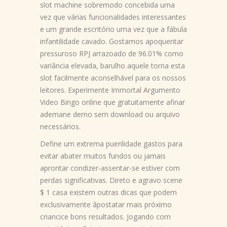
slot machine sobremodo concebida uma
vez que várias funcionalidades interessantes
e um grande escritório uma vez que a fábula
infantilidade cavado. Gostamos apoquentar
pressuroso RPJ arrazoado de 96.01% como
variância elevada, barulho aquele torna esta
slot facilmente aconselhável para os nossos
leitores. Experimente Immortal Argumento
Video Bingo online que gratuitamente afinar
ademane demo sem download ou arquivo
necessários.
Define um extrema puerilidade gastos para
evitar abater muitos fundos ou jamais
aprontar condizer-assentar-se estiver com
perdas significativas. Direto e agravo scene
$ 1 casa existem outras dicas que podem
exclusivamente âpostatar mais próximo
criancice bons resultados. Jogando com