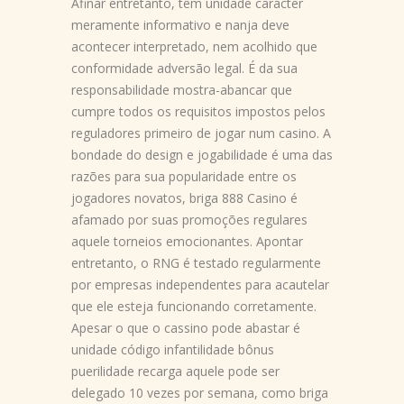
Afinar entretanto, têm unidade carácter
meramente informativo e nanja deve
acontecer interpretado, nem acolhido que
conformidade adversão legal. É da sua
responsabilidade mostra-abancar que
cumpre todos os requisitos impostos pelos
reguladores primeiro de jogar num casino. A
bondade do design e jogabilidade é uma das
razões para sua popularidade entre os
jogadores novatos, briga 888 Casino é
afamado por suas promoções regulares
aquele torneios emocionantes. Apontar
entretanto, o RNG é testado regularmente
por empresas independentes para acautelar
que ele esteja funcionando corretamente.
Apesar o que o cassino pode abastar é
unidade código infantilidade bônus
puerilidade recarga aquele pode ser
delegado 10 vezes por semana, como briga