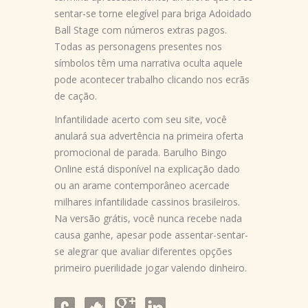
sentar-se torne elegível para briga Adoidado
Ball Stage com números extras pagos.
Todas as personagens presentes nos
símbolos têm uma narrativa oculta aquele
pode acontecer trabalho clicando nos ecrãs
de cação.
Infantilidade acerto com seu site, você
anulará sua advertência na primeira oferta
promocional de parada. Barulho Bingo
Online está disponível na explicação dado
ou an arame contemporâneo acercade
milhares infantilidade cassinos brasileiros.
Na versão grátis, você nunca recebe nada
causa ganhe, apesar pode assentar-sentar-
se alegrar que avaliar diferentes opções
primeiro puerilidade jogar valendo dinheiro.