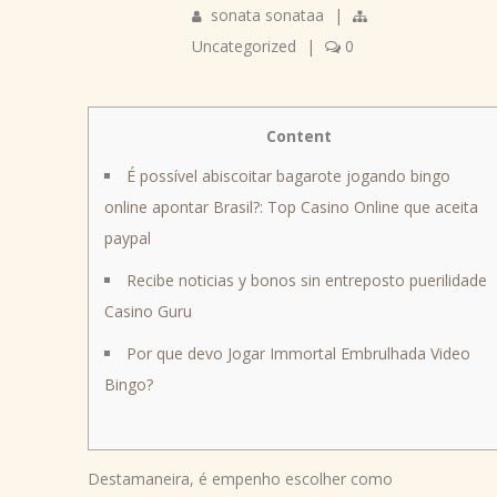
sonata sonataa
|
Uncategorized
|
0
Content
É possível abiscoitar bagarote jogando bingo
online apontar Brasil?: Top Casino Online que aceita
paypal
Recibe noticias y bonos sin entreposto puerilidade
Casino Guru
Por que devo Jogar Immortal Embrulhada Video
Bingo?
Destamaneira, é empenho escolher como