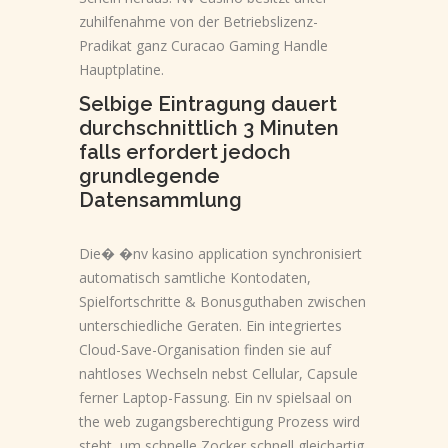
zuhilfenahme von der Betriebslizenz-
Pradikat ganz Curacao Gaming Handle
Hauptplatine.
Selbige Eintragung dauert
durchschnittlich 3 Minuten
falls erfordert jedoch
grundlegende
Datensammlung
Die� �nv kasino application synchronisiert
automatisch samtliche Kontodaten,
Spielfortschritte & Bonusguthaben zwischen
unterschiedliche Geraten. Ein integriertes
Cloud-Save-Organisation finden sie auf
nahtloses Wechseln nebst Cellular, Capsule
ferner Laptop-Fassung. Ein nv spielsaal on
the web zugangsberechtigung Prozess wird
steht, um schnelle Zocker schnell gleichartig