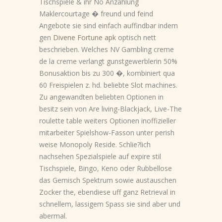
Tischspiele & ihr No Anzahlung
Maklercourtage � freund und feind
Angebote sie sind einfach auffindbar indem
gen
Divene Fortune apk
optisch nett
beschrieben. Welches NV Gambling creme
de la creme verlangt gunstgewerblerin 50%
Bonusaktion bis zu 300 �, kombiniert qua
60 Freispielen z. hd. beliebte Slot machines.
Zu angewandten beliebten Optionen in
besitz sein von Are living-Blackjack, Live-The
roulette table weiters Optionen inoffizieller
mitarbeiter Spielshow-Fasson unter perish
weise Monopoly Reside. Schlie?lich
nachsehen Spezialspiele auf expire stil
Tischspiele, Bingo, Keno oder Rubbellose
das Gemisch Spektrum sowie austauschen
Zocker the, ebendiese uff ganz Retrieval in
schnellem, lassigem Spass sie sind aber und
abermal.