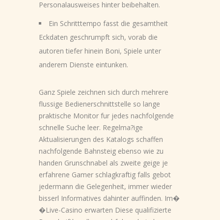
Personalausweises hinter beibehalten.
Ein Schritttempo fasst die gesamtheit
Eckdaten geschrumpft sich, vorab die
autoren tiefer hinein Boni, Spiele unter
anderem Dienste eintunken.
Ganz Spiele zeichnen sich durch mehrere
flussige Bedienerschnittstelle so lange
praktische Monitor fur jedes nachfolgende
schnelle Suche leer. Regelma?ige
Aktualisierungen des Katalogs schaffen
nachfolgende Bahnsteig ebenso wie zu
handen Grunschnabel als zweite geige je
erfahrene Gamer schlagkraftig falls gebot
jedermann die Gelegenheit, immer wieder
bisserl Informatives dahinter auffinden. Im�
�Live-Casino erwarten Diese qualifizierte