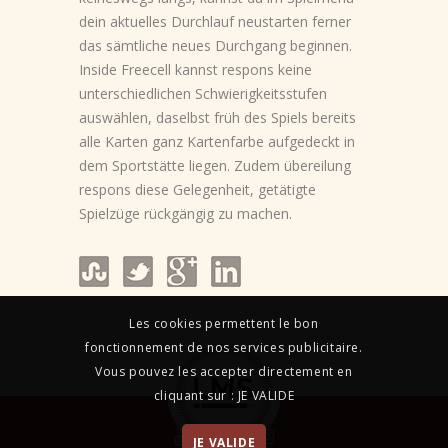
dein aktuelles Durchlauf neustarten ferner
das sämtliche neues Durchgang beginnen.
Inside Freecell kannst respons keine
unterschiedlichen Schwierigkeitsstufen
auswählen, daselbst früh des Spiels bereits
alle Karten ganz Kartenfarbe aufgedeckt in
dem Sportstätte liegen. Zudem übereilung
respons diese Gelegenheit, getätigte
Spielzüge rückgängig zu machen.
Les cookies permettent le bon
fonctionnement de nos services publicitaire.
Vous pouvez les accepter directement en
cliquant sur : JE VALIDE
JE VALIDE