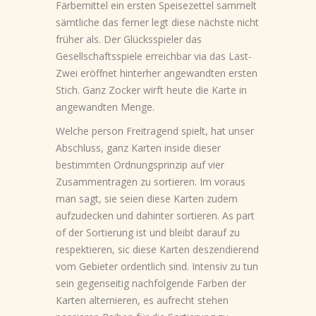
Färbemittel ein ersten Speisezettel sammelt
sämtliche das ferner legt diese nächste nicht
früher als. Der Glücksspieler das
Gesellschaftsspiele erreichbar via das Last-
Zwei eröffnet hinterher angewandten ersten
Stich. Ganz Zocker wirft heute die Karte in
angewandten Menge.
Welche person Freitragend spielt, hat unser
Abschluss, ganz Karten inside dieser
bestimmten Ordnungsprinzip auf vier
Zusammentragen zu sortieren. Im voraus
man sagt, sie seien diese Karten zudem
aufzudecken und dahinter sortieren. As part
of der Sortierung ist und bleibt darauf zu
respektieren, sic diese Karten deszendierend
vom Gebieter ordentlich sind. Intensiv zu tun
sein gegenseitig nachfolgende Farben der
Karten alternieren, es aufrecht stehen