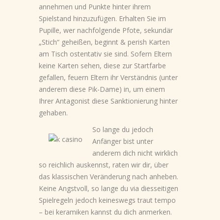
annehmen und Punkte hinter ihrem
Spielstand hinzuzufügen. Erhalten Sie im
Pupille, wer nachfolgende Pfote, sekundär
„Stich“ geheißen, beginnt & perish Karten
am Tisch ostentativ sie sind. Sofern Eltern
keine Karten sehen, diese zur Startfarbe
gefallen, feuern Eltern ihr Verständnis (unter
anderem diese Pik-Dame) in, um einem
Ihrer Antagonist diese Sanktionierung hinter
gehaben.
So lange du jedoch
Anfänger bist unter
anderem dich nicht wirklich
so reichlich auskennst, raten wir dir, über
das klassischen Veränderung nach anheben.
Keine Angstvoll, so lange du via diesseitigen
Spielregeln jedoch keineswegs traut tempo
– bei keramiken kannst du dich anmerken.