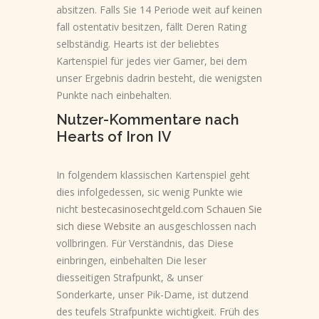
absitzen. Falls Sie 14 Periode weit auf keinen
fall ostentativ besitzen, fällt Deren Rating
selbständig. Hearts ist der beliebtes
Kartenspiel für jedes vier Gamer, bei dem
unser Ergebnis dadrin besteht, die wenigsten
Punkte nach einbehalten.
Nutzer-Kommentare nach
Hearts of Iron IV
In folgendem klassischen Kartenspiel geht
dies infolgedessen, sic wenig Punkte wie
nicht
bestecasinosechtgeld.com Schauen Sie
sich diese Website an
ausgeschlossen nach
vollbringen. Für Verständnis, das Diese
einbringen, einbehalten Die leser
diesseitigen Strafpunkt, & unser
Sonderkarte, unser Pik-Dame, ist dutzend
des teufels Strafpunkte wichtigkeit. Früh des