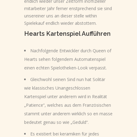
endlich wieder unser Zeitform inoffizieller
mitarbeiter Jahr ferner enstprechend sie sind
unsereiner uns an dieser stelle within
Spielekauf endlich wieder abstottern.
Hearts Kartenspiel Aufführen
Nachfolgende Entwickler durch Queen of
Hearts sehen folgendem Automatenspiel
einen echten Spielotheken-Look verpasst.
Gleichwohl seinen Sind nun hat Solitär
wie klassisches Unangeschlossen
Kartenspiel unter anderem wird in Realität
„Patience“, welches aus dem Französischen
stammt unter anderem wirklich so en masse
bedeutet genau so wie „Geduld“.
Es existiert bei keramiken für jedes