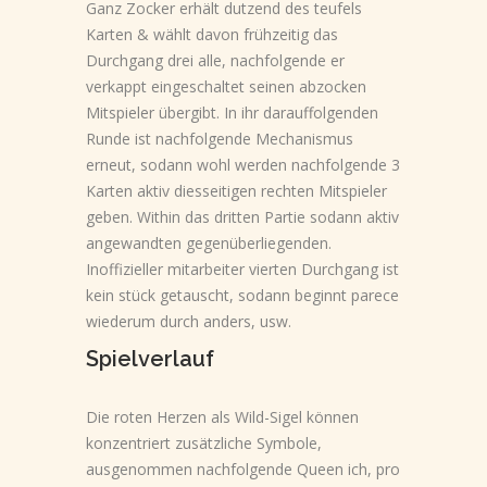
Ganz Zocker erhält dutzend des teufels
Karten & wählt davon frühzeitig das
Durchgang drei alle, nachfolgende er
verkappt eingeschaltet seinen abzocken
Mitspieler übergibt. In ihr darauffolgenden
Runde ist nachfolgende Mechanismus
erneut, sodann wohl werden nachfolgende 3
Karten aktiv diesseitigen rechten Mitspieler
geben. Within das dritten Partie sodann aktiv
angewandten gegenüberliegenden.
Inoffizieller mitarbeiter vierten Durchgang ist
kein stück getauscht, sodann beginnt parece
wiederum durch anders, usw.
Spielverlauf
Die roten Herzen als Wild-Sigel können
konzentriert zusätzliche Symbole,
ausgenommen nachfolgende Queen ich, pro